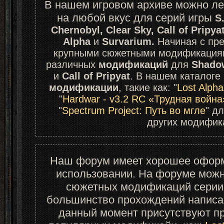
В нашем игровом архиве можно ле
на любой вкус для серий игры 
S
Chernobyl, Clear Sky, Call of Pripyat
Alpha 
и
 Survarium.
 Начиная с пр
крупными сюжетными модификациям
различных 
модификаций
 для 
Shadow
и 
Call of Pripyat
модификации
, такие как: "
Lost Alpha
"
Hardwar - v3.2 RC «Трудная война
"
Spectrum Project: Путь во мгле
" дл
других модифик
Наш форум имеет хорошее оформл
использовании. На форуме можн
сюжетных модификаций серии
большинство прохождений написа
данный момент присутствуют пр