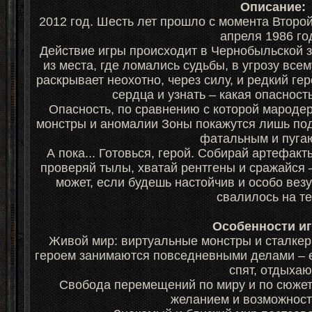
Описание:
2012 год. Шесть лет прошло с момента Второ
апреля 1986 го
Действие игры происходит в Чернобыльской 
из места, где ломались судьбы, в угрозу все
раскрывает неохотно, через силу, и редкий ге
сердца и узнать – какая опаснос
Опасность, по сравнению с которой мародер
монстры и аномалии Зоны покажутся лишь подг
фатальным и пуг
А пока... Готовься, герой. Собирай артефакт
проверяй тылы, хватай рентгены и сражайся –
может, если будешь настойчив и особо везу
свалилось на т
Особенности и
Живой мир: виртуальные монстры и сталкер
героем занимаются повседневными делами – ед
спят, отдыха
Свобода перемещений по миру и по сюжет
желанием и возможност