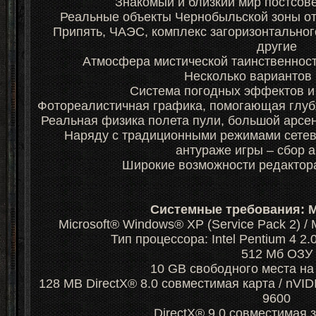
Знакомый и близкий мир постсов
Реальные объекты Чернобыльской зоны от
Припять, ЧАЭС, комплекс загоризонтальног
другие
Атмосфера мистической таинственност
Несколько вариантов
Система погодных эффектов и
Фотореалистичная графика, помогающая глуб
Реальная физика полета пули, большой арсе
Наряду с традиционными режимами сетев
антураже игры – сбор 
Широкие возможности редактора
Системные требования:
Microsoft® Windows® XP (Service Pack 2) /
Тип процессора: Intel Pentium 4 2
512 Мб ОЗУ
10 GB свободного места на
128 MB DirectX® 8.0 совместимая карта / nVI
9600
DirectX® 9.0 совместимая 