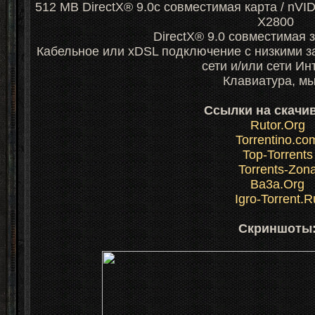
512 MB DirectX® 9.0c совместимая карта / nV
X2800
DirectX® 9.0 совместимая 
Кабельное или xDSL подключение с низкими з
сети и/или сети И
Клавиатура, м
Ссылки на скачи
Rutor.Org
Torrentino.co
Top-Torrents
Torrents-Zon
Ba3a.Org
Igro-Torrent.R
Скриншоты