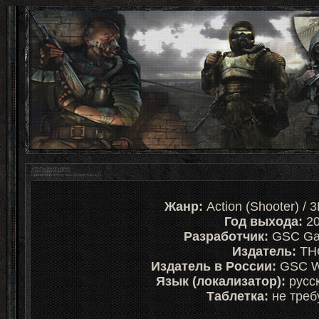
Жанр:
Action (Shooter) / 3
Год выхода:
2
Разработчик:
GSC Ga
Издатель:
TH
Издатель в России:
GSC Wo
Язык (локализатор):
русск
Таблетка:
не треб