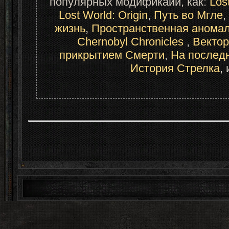
популярных модификайи, как: 
Los
Lost World: Origin
, 
Путь во Мгле
, 
жизнь
, 
Пространственная анома
Chernobyl Chronicles 
, 
Векто
прикрытием Смерти
, 
На послед
История Стрелка
,