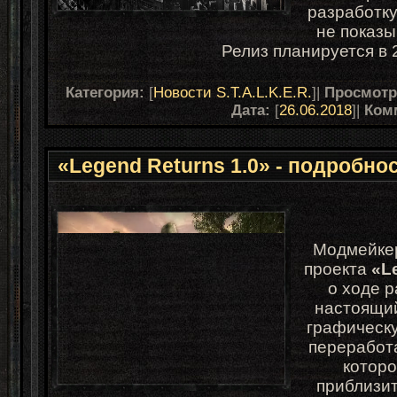
разработку
не показы
Релиз планируется в 2
Категория:
[
Новости S.T.A.L.K.E.R.
]|
Просмот
Дата:
[
26.06.2018
]|
Ком
«Legend Returns 1.0» - подробно
Модмейкер
проекта
«L
о ходе р
настоящий
графическ
переработ
котор
приблизит