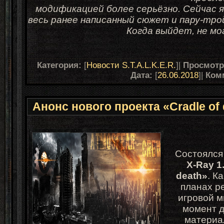
модификацией более серьёзно. Сейчас
весь ранее написанный сюжет и пару-тро
Когда выйдет, не мо
Категория:
[
Новости S.T.A.L.K.E.R.
]|
Просмот
Дата:
[
26.06.2018
]|
Ком
Анонс нового проекта «Cradle of 
Состоялся 
X-Ray 1
death»
. К
планах р
игровой м
момент д
материа