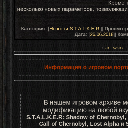
Кроме т
несколько новых параметров, позволяющих
Категория:
[
Новости S.T.A.L.K.E.R.
]|
Просмот
Дата:
[
26.06.2018
]|
Ком
1
2
3
...
52
53
»
Информация о игровом порта
В нашем игровом архиве мо
S.T.A.L.K.E.R: Shadow of Chernobyl, Cl
Call of Chernobyl, Lost Alpha 
и
 