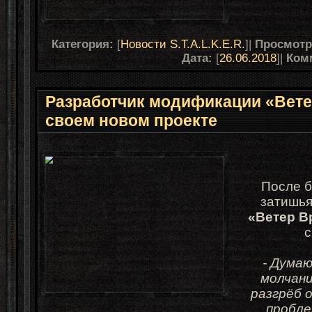
Категория:
[
Новости S.T.A.L.K.E.R.
]|
Просмот
Дата:
[
26.06.2018
]|
Ком
Разработчик модификации «Вете
своем новом проекте
После 
затишья
«Ветер В
с
- Дума
молчани
разгрёб 
пробле