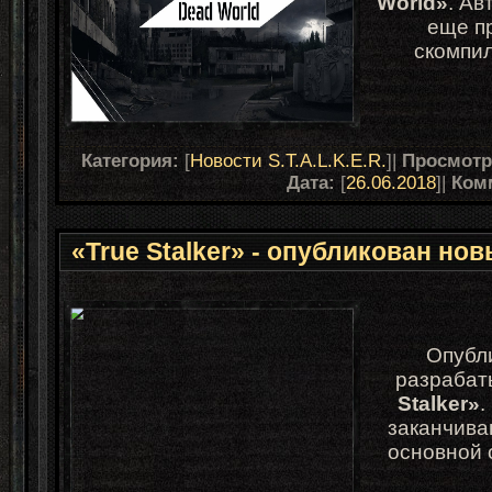
World»
. Ав
еще п
скомпи
Категория:
[
Новости S.T.A.L.K.E.R.
]|
Просмот
Дата:
[
26.06.2018
]|
Ком
«True Stalker» - опубликован но
Опубл
разраба
Stalker»
.
заканчива
основной 