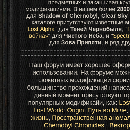
предметных и заканчивая кр
модификациями. В нашем более 
2800
для 
Shadow of Chernobyl
, 
Clear Sky
 
каталоге присутствуют известные 
м
"
Lost Alpha
" для 
Теней Чернобыля
, "
война»
" для 
Чистого Неба
, и "
Spectr
для 
Зова Припяти
, и ряд д
Наш форум имеет хорошее оформл
использовании. На форуме можн
сюжетных модификаций серии
большинство прохождений написа
данный момент присутствуют пр
популярных модификайи, как: 
Los
Lost World: Origin
, 
Путь во Мгле
, 
жизнь
, 
Пространственная анома
Chernobyl Chronicles 
, 
Векто