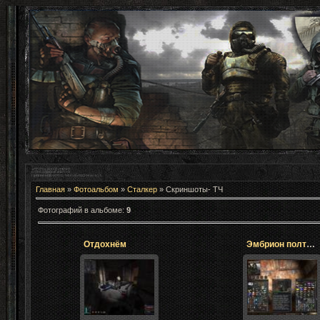
Главная
»
Фотоальбом
»
Сталкер
» Скриншоты- ТЧ
Фотографий в альбоме
:
9
Отдохнём
Эмбрион полтергейста
05.02.2012
28.04.2014
Очень редкая
вещь.Можно
DimaSIK(STALKER)
найти только
попутно