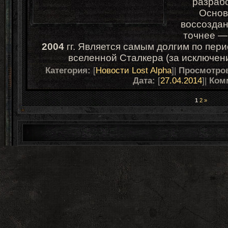
разраб
Основ
воссоздан
точнее —
2004
гг. Является самым долгим по пери
вселенной Сталкера (за исключен
Категория:
[
Новости Lost Alpha
]|
Просмотро
Дата:
[
27.04.2014
]|
Ком
1
2
»