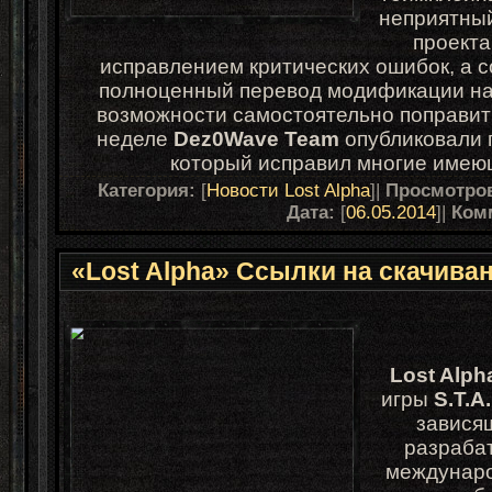
неприятный
проекта
исправлением критических ошибок, а с
полноценный перевод модификации на 
возможности самостоятельно поправит
неделе
Dez0Wave Team
опубликовали 
который исправил многие имею
Категория:
[
Новости Lost Alpha
]|
Просмотро
Дата:
[
06.05.2014
]|
Ком
«Lost Alpha» Cсылки на скачива
Lost Alph
игры
S.T.A
зависящ
разраба
междунаро