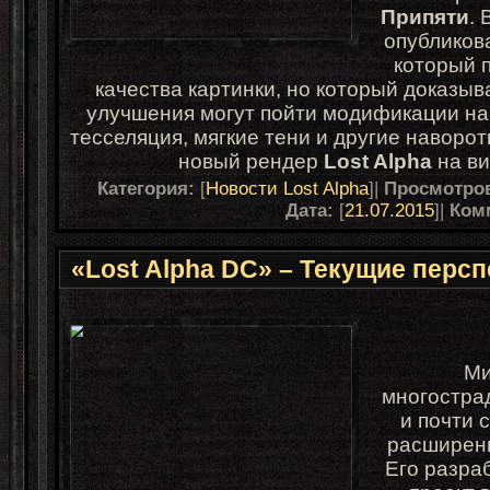
Припяти
. 
опубликов
который 
качества картинки, но который доказыв
улучшения могут пойти модификации на 
тесселяция, мягкие тени и другие наворо
новый рендер
Lost Alpha
на в
Категория:
[
Новости Lost Alpha
]|
Просмотро
Дата:
[
21.07.2015
]|
Ком
«Lost Alpha DC» – Текущие перс
Ми
многостра
и почти 
расширенн
Его разраб