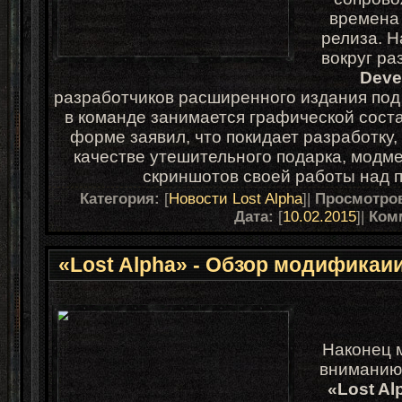
времена 
релиза. Н
вокруг р
Deve
разработчиков расширенного издания по
в команде занимается графической сост
форме заявил, что покидает разработку, 
качестве утешительного подарка, модме
скриншотов своей работы над п
Категория:
[
Новости Lost Alpha
]|
Просмотро
Дата:
[
10.02.2015
]|
Ком
«Lost Alpha» - Обзор модификаи
Наконец 
вниманию
«Lost Al