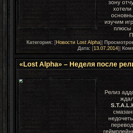
зону отч
хотели
основны
изучим иг
плюсы 
П
Категория:
[
Новости Lost Alpha
]|
Просмотро
Дата:
[
13.07.2014
]|
Ком
«Lost Alpha» – Неделя после рел
Релиз ад
ждал
S.T.A.L.
смазан
недочеты
перевод
геймплейны