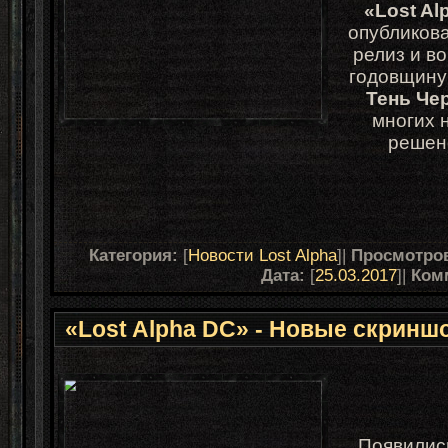
«Lost Al
опубликова
релиз и в
годовщину
Тень Че
многих 
решен
Категория:
[
Новости Lost Alpha
]|
Просмотро
Дата:
[
25.03.2017
]|
Ком
«Lost Alpha DC» - Новые скринш
Появилис