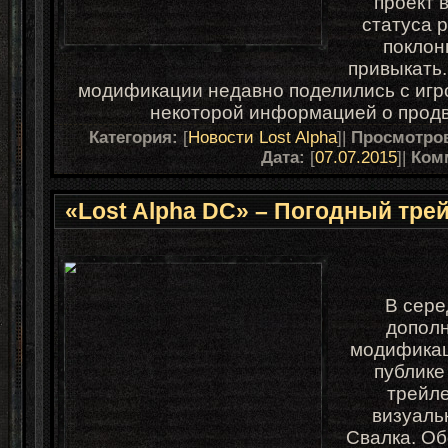
проект 
статуса 
поклон
привыкать.
модификации недавно поделились с игр
некоторой информацией о продв
Категория:
[
Новости Lost Alpha
]|
Просмотро
Дата:
[
07.07.2015
]|
Ком
«Lost Alpha DC» – Погодный тре
В сере
дополн
модифика
публике
трейл
визуаль
Свалка. Об