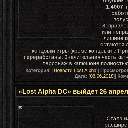
опублико
1.4007
,
работ
полус
Исправле
или непр
лишние к
остаются д
концовки игры (кроме концовки с Пр
переработаны. Значительная часть кат
персонаж в капюшоне полностью
Категория:
[
Новости Lost Alpha
]|
Просмотро
Дата:
[
08.06.2018
]|
Ком
«Lost Alpha DC» выйдет 26 апрел
Стала и
расшире