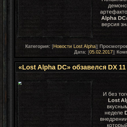
демонс
артефакто
Alpha DC
версия з
Категория:
[
Новости Lost Alpha
]|
Просмотро
Дата:
[
05.02.2017
]|
Ком
«Lost Alpha DC» обзавелся DX 11
И без то
Lost A
вкусны
неделе
внедрении
который