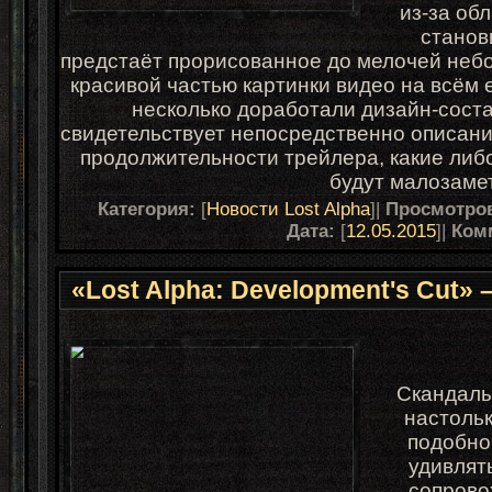
из-за об
станов
предстаёт прорисованное до мелочей небо
красивой частью картинки видео на всём 
несколько доработали дизайн-сост
свидетельствует непосредственно описани
продолжительности трейлера, какие либ
будут малозаме
Категория:
[
Новости Lost Alpha
]|
Просмотро
Дата:
[
12.05.2015
]|
Ком
«Lost Alpha: Development's Cut»
Скандалы
настольк
подобно
удивлять
сопрово