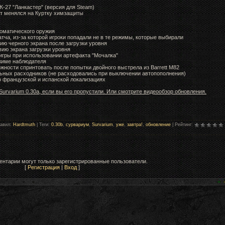
-27 "Ланкастер" (версия для Steam)
ет менялся на Куртку химзащиты
томатического оружия
ча, из-за которой игроки попадали не в те режимы, которые выбирали
ию черного экрана после загрузки уровня
вию экрана загрузки уровня
игры при использовании артефакта "Мочалка"
жиме наблюдателя
жности спринтовать после попытки двойного выстрела из Barrett M82
ьных расходников (не расходовались при выключении автопополнения)
во французской и испанской локализациях
urvarium 0.30a, если вы его пропустили. Или смотрите видеообзор обновления.
авил
:
Hardtmuth
|
Теги
:
0.30b
,
сурвариум
,
Survarium
,
уже
,
завтра!
,
обновление
|
Рейтинг
:
нтарии могут только зарегистрированные пользователи.
[
Регистрация
|
Вход
]