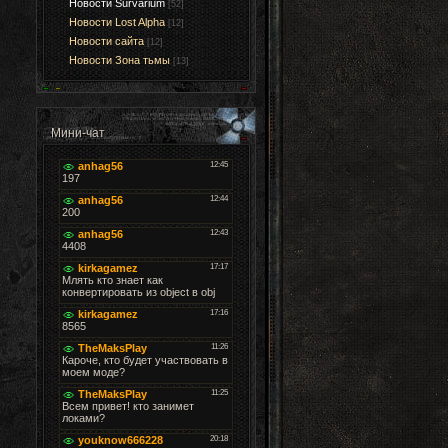
Новости Survarium
[52]
Новости Lost Alpha
[12]
Новости сайта
[12]
Новости Зона тьмы
[13]
Мини-чат