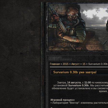
Главная
»
2015
»
Август
»
15
» Survarium 0.30b
Survarium 0.30b уже завтра!
Завтра,
14 августа
, с
11:00
по киевскому
установкой
Survarium 0.30b
. Мы рассчитыв
обновление будет установлено и вы сможете 
время,
Игровой процесс
:
• Лаборатория "Вектор": изменены раститель