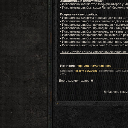
Экипировка и вооружение:
• Исправлено количество модификаторов у ИЖ
• Исправлена ошибка, когда Легкий бронежил
Исправленные ошибки:
• Исправлена задержка перезарядки всего ав
• Исправлена ошибка в механизме подбора мат
• Исправлена ошибка, приводившая к появлен
• Исправлена ошибка, приводившая к отсутст
• Исправлена ошибка, приводившая к вылету 
• Исправлено позиционирование камеры в ре
• Исправлена ошибка, приводившая к невозмо
• Исправлена ошибка использования премиал
• Исправлен вылет игры в окне "Что нового" 
Также читайте список изменений обновления S
Источник
:
https://ru.survarium.com/
Категория
:
Новости Survarium
|
Просмотров
: 1794 |
Доб
0.0
/
0
Всего комментариев
:
0
Добавлять комме