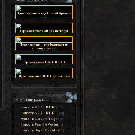
Прохождение + гид Новый Арсенал
5.0
Прохождение Call of Chernobyl
Прохождение + гид Контракт на
хорошую жизнь
Прохождение OGSE 0.6.9.3
Прохождение СВ: В Паутине лжи
Категории раздела
Новости S.T.A.L.K.E.R.
[402]
Новости S.T.A.L.K.E.R. 2
[14]
Новости XRGame Project
[0]
Новости Fear the Wolves
[1]
Новости DayZ Standalone
[5]