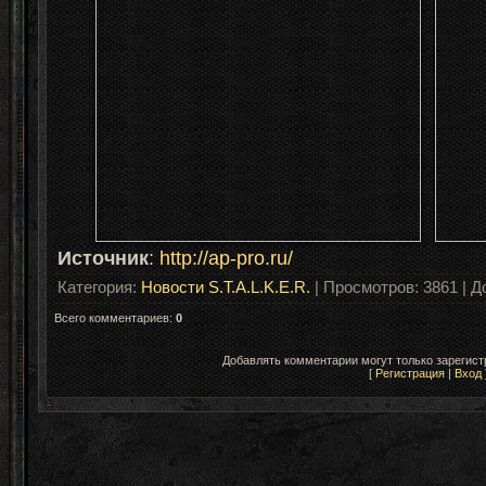
Источник
:
http://ap-pro.ru/
Категория
:
Новости S.T.A.L.K.E.R.
|
Просмотров
: 3861 |
Д
Всего комментариев
:
0
Добавлять комментарии могут только зарегис
[
Регистрация
|
Вход