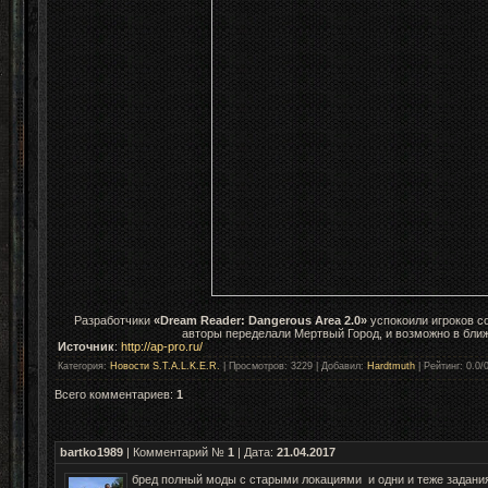
Разработчики
«Dream Reader: Dangerous Area 2.0»
успокоили игроков с
авторы переделали Мертвый Город, и возможно в ближ
Источник
:
http://ap-pro.ru/
Категория
:
Новости S.T.A.L.K.E.R.
|
Просмотров
: 3229 |
Добавил
:
Hardtmuth
|
Рейтинг
:
0.0
/
Всего комментариев
:
1
bartko1989
| Комментарий №
1
| Дата:
21.04.2017
бред полный моды с старыми локациями и одни и теже задания