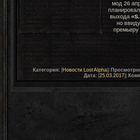
мод 26 ап
планировал
выхода
«S
но ввиду
премьеру
Категория:
[
Новости Lost Alpha
]|
Просмотро
Дата:
[
25.03.2017
]|
Ком