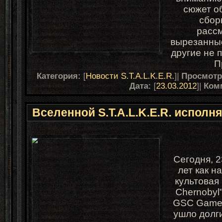
сюжет о
сбор
расс
вырезанные
другие не 
П
Категория:
[
Новости S.T.A.L.K.E.R.
]|
Просмот
Дата:
[
23.03.2012
]|
Ком
Вселенной S.T.A.L.K.E.R. исполня
Cегодня, 2
лет как н
культовая 
Chernobyl
GSC Game 
ушло долги