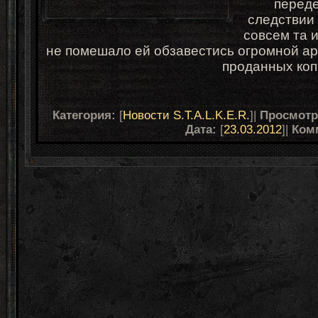
переде
следствии 
совсем та 
не помешало ей обзавестись огромной а
проданных ко
Категория:
[
Новости S.T.A.L.K.E.R.
]|
Просмот
Дата:
[
23.03.2012
]|
Ком