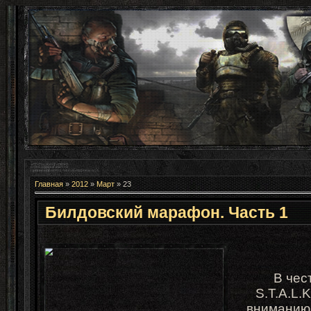
Главная
»
2012
»
Март
»
23
Билдовский марафон. Часть 1
В чес
S.T.A.L.
вниманию 