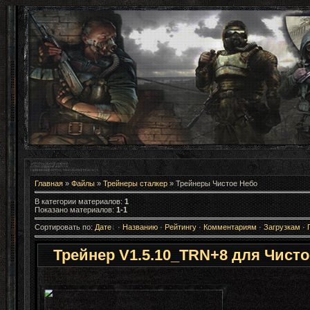
Главная
»
Файлы
»
Трейнеры сталкер
» Трейнеры Чистое Небо
В категории материалов
:
1
Показано материалов
:
1-1
Сортировать по
:
Дате
·
Названию
·
Рейтингу
·
Комментариям
·
Загрузкам
·
Трейнер V1.5.10_TRN+8 для Чисто