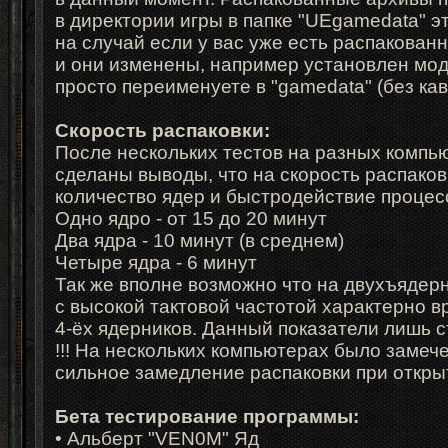
в директории игры в папке "UEgamedata" э
на случай если у вас уже есть распакован
и они изменены, например установлен мод,
просто переименуете в "gamedata" (без кав
Скорость распаковки:
После нескольких тестов на разных компь
сделаны выводы, что на скорость распаков
количество ядер и быстродействие процесс
Одно ядро - от 15 до 20 минут
Два ядра - 10 минут (в среднем)
Четыре ядра - 6 минут
Так же вполне возможно что на двухъядер
с высокой тактовой частотой характерно вр
4-ёх ядерников. Данный показатели лишь с
!!! На нескольких компьютерах было замеч
сильное замедление распаковки при откры
Бета тестирование программы:
• Альберт "VEN0M" Яд