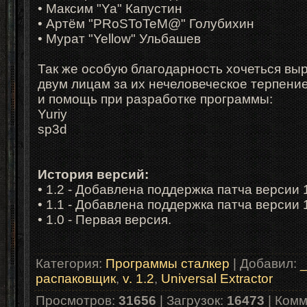
• Максим "Ya" Капустин
• Артём "PRoSToTeM@" Голубихин
• Мурат "Yellow" Ульбашев
Так же особую благодарность хочеться вы
двум лицам за их нечеловеческое терпени
и помощь при разработке программы:
Yuriy
sp3d
История версий:
• 1.2 - Добавлена поддержка патча версии 1
• 1.1 - Добавлена поддержка патча версии 1
• 1.0 - Первая версия.
Категория
:
Программы сталкер
|
Добавил
:
распаковщик
,
v. 1.2
,
Universal Extractor
Просмотров
:
31656
|
Загрузок
:
16473
|
Комм