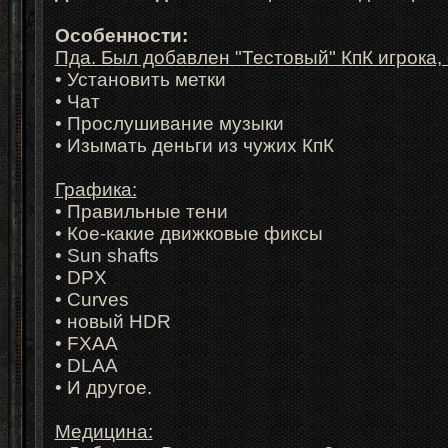
Особенности:
Пда. Был добавлен "Тестовый" КпК игрока,
• Установить метки
• Чат
• Прослушивание музыки
• Изымать деньги из чужих КпК
Графика:
• Правильные тени
• Кое-какие движковые фиксы
• Sun shafts
• DPX
• Curves
• новый HDR
• FXAA
• DLAA
• И другое.
Медицина: