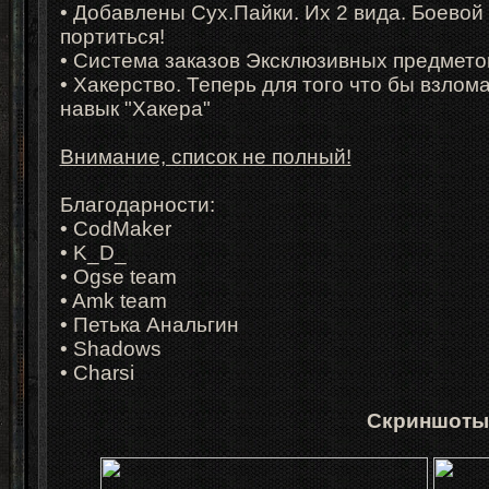
• Добавлены Сух.Пайки. Их 2 вида. Боевой
портиться!
• Система заказов Эксклюзивных предмето
• Хакерство. Теперь для того что бы взлом
навык "Хакера"
Внимание, список не полный!
Благодарности:
• CodMaker
• K_D_
• Ogse team
• Amk team
• Петька Анальгин
• Shadows
• Charsi
Скриншоты