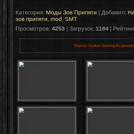
Категория
:
Моды Зов Припяти
|
Добавил
:
Ha
зов припяти
,
mod
,
SMT
Просмотров
:
4253
|
Загрузок
:
1184
|
Рейтин
Портал Stalker-Gaming.Ru реком