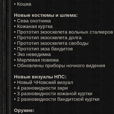
•
Кошка
Новые костюмы и шлема:
•
Сева охотника
•
Кожаная куртка
•
Прототип экзоскелета вольных сталкеро
•
Прототип экзоскелета долга
•
Прототип экзоскелета свободы
•
Прототип экза бандитов
•
Экз неведимка
•
Марлевая повязка
•
Обновлены приборы ночного видения
Новые визуалы НПС:
•
Новый ЧНовский визуал
•
4 разновидности зари
•
3 разновидности кожаной куртки
•
2 разновидности бандитской куртки
Оружие: