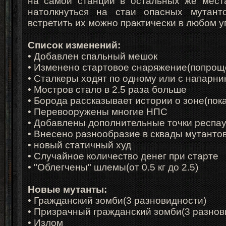
на самой станции в остальных же места
натолкнуться на стаи опасных мутант
встретить их можно практически в любом у
Список изменений:
•
Добавлен спальный мешок
•
Изменено стартовое снаряжение(попрощ
•
Сталкеры ходят по одному или с напарн
•
Мостров стало в 2.5 раза больше
•
Борода рассказывает истории о зоне(пока
• Перевооружены многие НПС
• Добавлены дополнительные точки респа
• Внесено разнообразие в сквады мутанто
• новый статичный худ
• Случайное количество денег при старте
• "Облегчены" шлемы(от 0.5 кг до 2.5)
Новые мутанты:
•
Гражданский зомби(3 разновидности)
•
Призрачный гражданский зомби(3 разнов
•
Излом