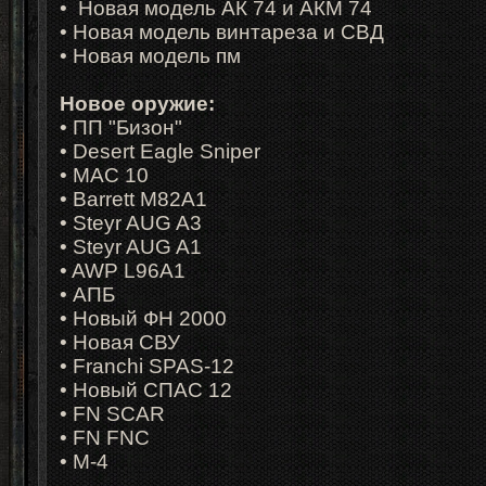
•
Новая модель АК 74 и АКМ 74
•
Новая модель винтареза и СВД
•
Новая модель пм
Новое оружие:
• ПП "Бизон"
• Desert Eagle Sniper
• MAC 10
• Barrett M82A1
• Steyr AUG A3
• Steyr AUG A1
• AWP L96A1
• АПБ
• Новый ФН 2000
• Новая СВУ
• Franchi SPAS-12
• Новый СПАС 12
• FN SCAR
• FN FNC
• М-4