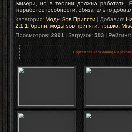
мизери, но в теории должна работать. 
неработоспособности, обязательно добавл
Категория
:
Моды Зов Припяти
|
Добавил
:
Ha
2.1.1
,
брони
,
моды зов припяти
,
правка
,
Mis
Просмотров
:
2991
|
Загрузок
:
583
|
Рейтинг
Портал Stalker-Gaming.Ru реком