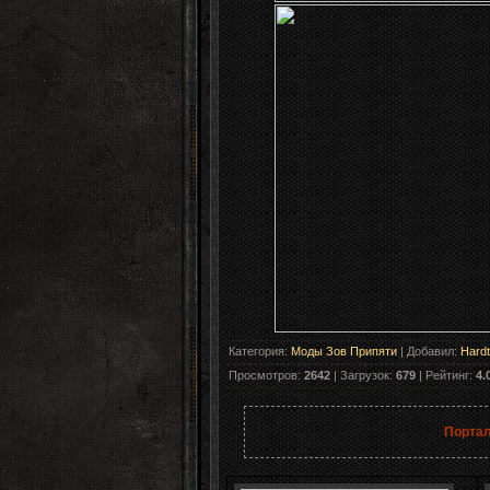
Категория
:
Моды Зов Припяти
|
Добавил
:
Hard
Просмотров
:
2642
|
Загрузок
:
679
|
Рейтинг
:
4.
Портал