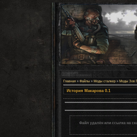
Главная
»
Файлы
»
Моды сталкер
»
Моды Зов 
История Мак
Файл удалён или ссылка на ск