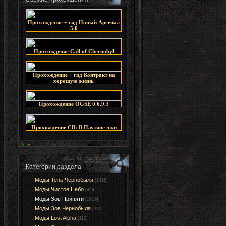
Прохождение + гид Новый Арсенал
5.0
Прохождение Call of Chernobyl
Прохождение + гид Контракт на
хорошую жизнь
Прохождение OGSE 0.6.9.3
Прохождение СВ: В Паутине лжи
Категории раздела
Моды Тень Чернобыля
[1416]
Моды Чистое Небо
[424]
Моды Зов Припяти
[1019]
Моды Зов Чернобыля
[390]
Моды Lost Alpha
[112]