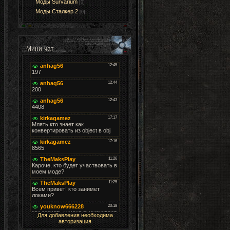
Моды Survarium
[0]
Моды Cталкер 2
[0]
Мини-чат
Для добавления необходима
авторизация