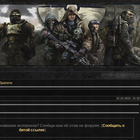
Припяти
арова 0.1
22.10.2015, 21:32
ачивание испорчена? Сообщи нам об этом на форуме. [
Сообщить о
битой ссылке
]