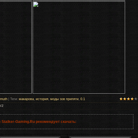
tmuth
|
Теги
:
макарова
,
история
,
моды зов припяти
,
0.1
0
/
2
 Stalker-Gaming.Ru рекомендует скачать: