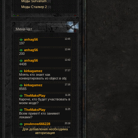
Моды Survarium
[0]
Моды Cталкер 2
[0]
Мини-чат
Для добавления необходима
авторизация