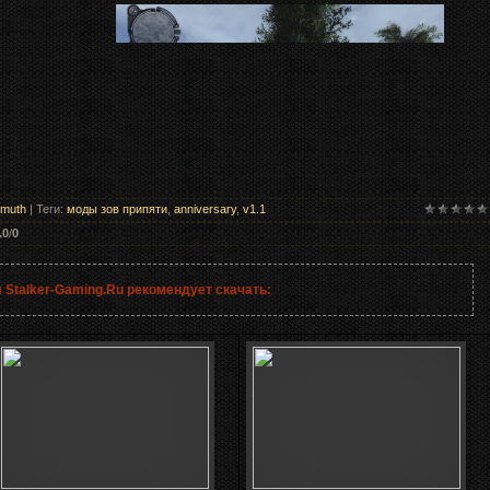
tmuth
|
Теги
:
моды зов припяти
,
anniversary
,
v1.1
.0
/
0
 Stalker-Gaming.Ru рекомендует скачать: