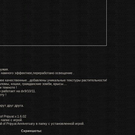
ружия.
и намного эффектнее,переработано освещение .
олее качественные , добавлены уникальные текстуры растительности!
ломы, кошки, гражданские зомби, крысы....
и темноте !
работает на dx9/10/11.
ту !
рут друг друга.
f Pripyat.v.1.6.02
папке с игрой.
l of Pripyat Anniversary в папку с установленной игрой.
Скриншоты: