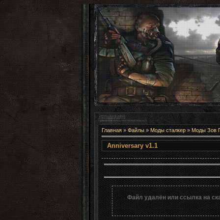
Главная
»
Файлы
»
Моды сталкер
»
Моды Зов 
Anniversar
Файл удалён или ссылка на ск