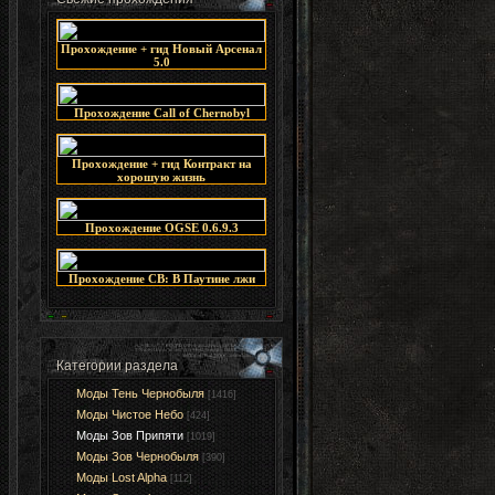
Прохождение + гид Новый Арсенал
5.0
Прохождение Call of Chernobyl
Прохождение + гид Контракт на
хорошую жизнь
Прохождение OGSE 0.6.9.3
Прохождение СВ: В Паутине лжи
Категории раздела
Моды Тень Чернобыля
[1416]
Моды Чистое Небо
[424]
Моды Зов Припяти
[1019]
Моды Зов Чернобыля
[390]
Моды Lost Alpha
[112]