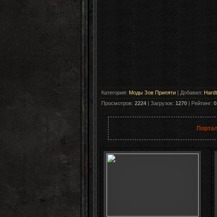
Категория
:
Моды Зов Припяти
|
Добавил
:
Hard
Просмотров
:
2224
|
Загрузок
:
1270
|
Рейтинг
:
0
Портал