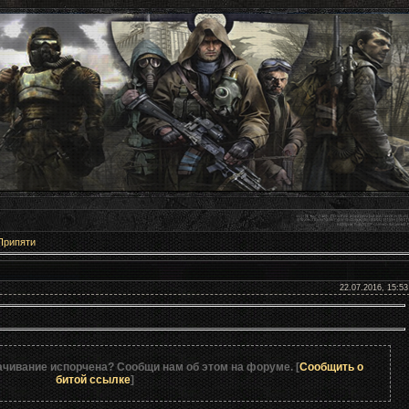
Припяти
y v1.1
22.07.2016, 15:53
ачивание испорчена? Сообщи нам об этом на форуме. [
Сообщить о
битой ссылке
]