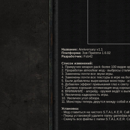
Название:
Anniversary v1.1
Платформа:
Зов Припяти
1.6.02
Разработчик:
Fsb42
Список изменений:
1. Прикручен weapon pack более 100 видов о
2. Проработан atmosfear мод - выбросы стал
3. Заменены почти все звуки игры.
4. Заменены почти все текстуры в игре на б
5. Были добавлены вырезанные монстеры : из
6. Добавлен эффект привыкания глаз к свету 
7. Сделана хорошая оптимизация мод хорошо 
8. ВНИМАНИЕ - апгрейд - оружия ведёт к выле
9. Увеличена хадкорность игры.
10. Увеличен угол обзора.
11. Монстеры теперь дерутся между собой и ж
Установка:
- Мод ставиться на чистого S.T.A.L.K.E.R. Call o
-
Перед установкой удалите папку gamedata в 
-
Скинуть все файлы с папки S.T.A.L.K.E.R. Cal