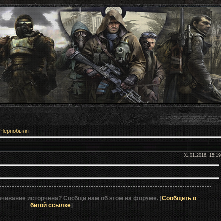
 Чернобыля
: "Возвращение"
01.01.2016, 15:19
ачивание испорчена? Сообщи нам об этом на форуме. [
Сообщить о
битой ссылке
]