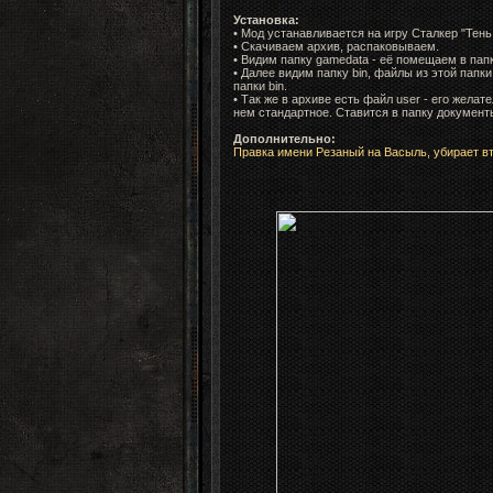
Установка:
• Мод устанавливается на игру Сталкер "Тень
• Скачиваем архив, распаковываем.
• Видим папку gamedata - её помещаем в папк
• Далее видим папку bin, файлы из этой папк
папки bin.
• Так же в архиве есть файл user - его желат
нем стандартное. Ставится в папку докумен
Дополнительно:
Правка имени Резаный на Васыль, убирает в