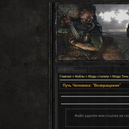
Главная
»
Файлы
»
Моды сталкер
»
Моды Тень
Путь Человека
Файл удалён или ссылка на ск