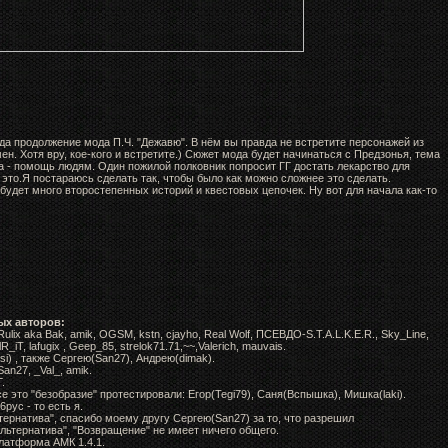
ода продолжение мода П.Ч. "Дежавю". В нём вы правда не встретите персонажей из
ен. Хотя вру, кое-кого и встретите.) Сюжет мода будет начинаться с Предзонья, тема
а - помощь людям. Один пожилой полковник попросит ГГ достать лекарство для
это.Я постараюсь сделать так, чтобы было как можно сложнее это сделать.
 будет много второстепенных историй и квестовых цепочек. Ну вот для начала как-то
ых авторов:
Rulix aka Bak, amik, OGSM, kstn, cjayho, Real Wolf, ПСЕВДО-S.T.A.L.K.E.R., Sky_Line,
iT, lafugix , Geep_85, strelok71.71,~~,Valerich, mauvais.
i) , также Сергею(San27), Андрею(dimak).
an27, _Val_, amik.
.
е это "безобразие" протестировали: Егор(Tegi79), Саня(Вспышка), Мишка(laki).
рус - то есть я.
тернатива", спасибо моему другу Сергею(San27) за то, что разрешил
льтернатива", "Возвращение" не имеет ничего общего.
платформа АМК 1.4.1.