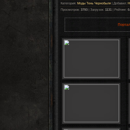
Категория
:
Моды Тень Чернобыля
|
Добавил
:
H
Просмотров
:
3793
|
Загрузок
:
1131
|
Рейтинг
:
0
Портал