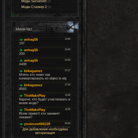
Моды Survarium
[0]
Моды Cталкер 2
[0]
Мини-чат
Для добавления необходима
авторизация