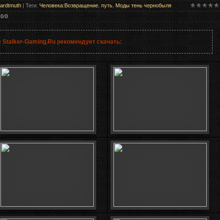
ardtmuth
|
Теги
:
Человека:Возвращение
,
путь
,
Моды тень чернобыля
.0
/
0
 Stalker-Gaming.Ru рекомендует скачать: