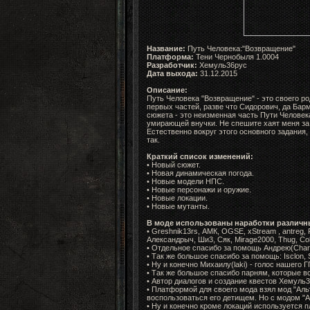
Название:
Путь Человека:"Возвращение"
Платформа:
Тени Чернобыля 1.0004
Разработчик:
Хемуль36рус
Дата выхода:
31.12.2015
Описание:
Путь Человека "Возвращение" - это своего р
первых частей, разве что Сидорович, да Барм
сюжета - это неизменная часть Пути Человек
умирающей внучки. Не спешите хаят меня за 
Естественно вокруг этого основного задания,
так.
Краткий список изменений:
• Новый сюжет.
• Новая динамическая погода.
• Новые модели НПС.
• Новые персонажи и оружие.
• Новые локации.
• Новые мутанты.
В моде использованы наработки различн
• Greshnik13rs, АМК, OGSE, xStream , antreg, 
Александрыч, Ши3, Сяк, Mirage2000, Thug, ColR_
• Отдельное спасибо за помощь Андрею(Chars
• Так же большое спасибо за помощь: Isclon, S
• Ну и конечно Михаилу(laki) - голос нашего ГГ
• Так же большое спасибо парням, которые вс
• Автор диалогов и создание квестов Хемуль36
• Платформой для своего мода взял мод "Аль
воспользоваться его детищем. Но с модом "А
• Ну и конечно кроме локаций используется 