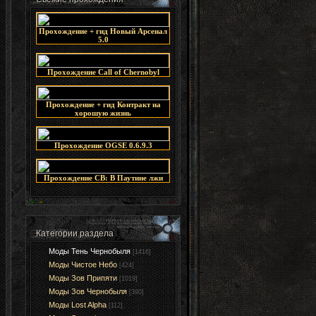
Прохождение + гид Новый Арсенал
5.0
Прохождение Call of Chernobyl
Прохождение + гид Контракт на
хорошую жизнь
Прохождение OGSE 0.6.9.3
Прохождение СВ: В Паутине лжи
Категории раздела
Моды Тень Чернобыля
[1416]
Моды Чистое Небо
[424]
Моды Зов Припяти
[1019]
Моды Зов Чернобыля
[390]
Моды Lost Alpha
[112]