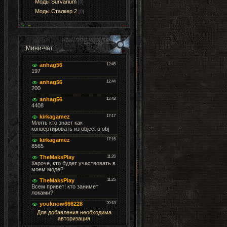
Моды Survarium
[0]
Моды Cталкер 2
[0]
Мини-чат
Для добавления необходима
авторизация