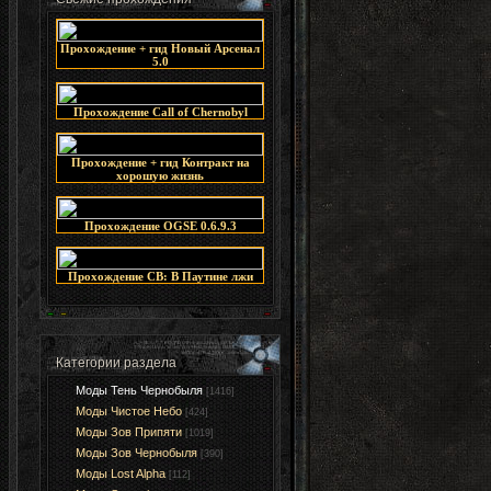
Прохождение + гид Новый Арсенал
5.0
Прохождение Call of Chernobyl
Прохождение + гид Контракт на
хорошую жизнь
Прохождение OGSE 0.6.9.3
Прохождение СВ: В Паутине лжи
Категории раздела
Моды Тень Чернобыля
[1416]
Моды Чистое Небо
[424]
Моды Зов Припяти
[1019]
Моды Зов Чернобыля
[390]
Моды Lost Alpha
[112]