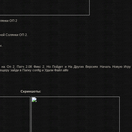
олянки ОП 2
ной Солянки ОП 2.
ы.
л на Оп 2. Патч 2.08 Фикс 2. Но Пойдет и На Других Версиях
Начать Новую Игру
щеру зайди в Папку config и Удали Файл alife
Скриншоты: