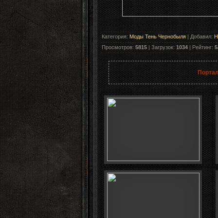
Категория
:
Моды Тень Чернобыля
|
Добавил
:
H
Просмотров
:
5815
|
Загрузок
:
1034
|
Рейтинг
:
5
Портал