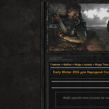
Главная
»
Файлы
»
Моды сталкер
»
Моды Тень
Early Winter 2016
Файл удалён или ссылка на ск