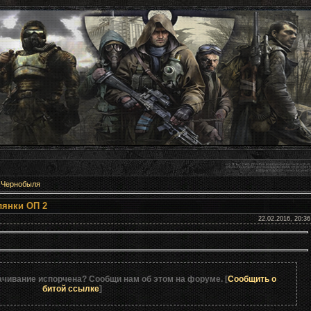
 Чернобыля
 для Народной Солянки ОП 2
22.02.2016, 20:36
ачивание испорчена? Сообщи нам об этом на форуме. [
Сообщить о
битой ссылке
]