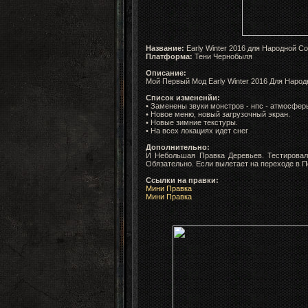
Название:
Early Winter 2016 для Народной С
Платформа:
Тени Чернобыля
Описание:
Мой Первый Мод Early Winter 2016 Для Народ
Список измененйи:
• Заменены звуки монстров - нпс - атмосфер
• Новое меню, новый загрузочный экран.
• Новые зимние текстуры.
• На всех локациях идет снег
Дополнительно:
И Небольшая Правка Деревьев.
Тестирова
Обязательно.
Если вылетает на переходе в Пе
Ссылки на правки:
Мини Правка
Мини Правка