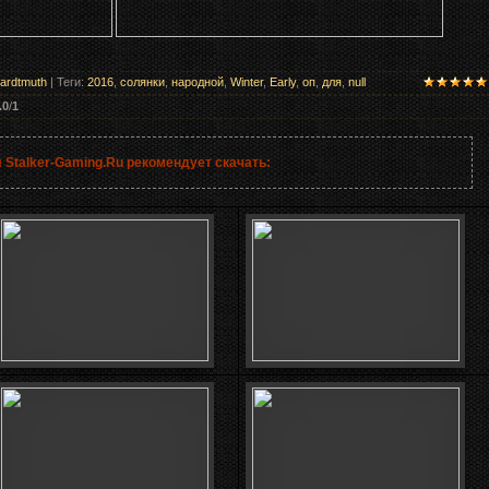
ardtmuth
|
Теги
:
2016
,
солянки
,
народной
,
Winter
,
Early
,
оп
,
для
,
null
.0
/
1
 Stalker-Gaming.Ru рекомендует скачать: