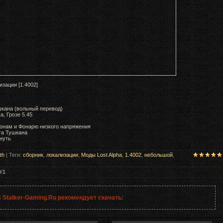
зации [1.4002]
шкана (вольный перевод)
, Грозе 5.45
монам и Фонарю низкого напряжения
та Тушкана
нуть
th
|
Теги
:
сборник
,
локализации
,
Моды Lost Alpha
,
1.4002
,
небольшой
,
0
/
1
 Stalker-Gaming.Ru рекомендует скачать: