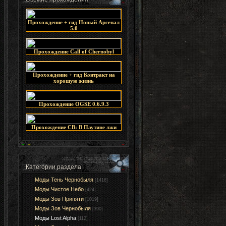
Прохождение + гид Новый Арсенал
5.0
Прохождение Call of Chernobyl
Прохождение + гид Контракт на
хорошую жизнь
Прохождение OGSE 0.6.9.3
Прохождение СВ: В Паутине лжи
Категории раздела
Моды Тень Чернобыля
[1416]
Моды Чистое Небо
[424]
Моды Зов Припяти
[1019]
Моды Зов Чернобыля
[390]
Моды Lost Alpha
[112]