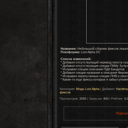
Название:
Небольшой сборник фиксов локали
Платформа:
Lost Alpha DC
Список изменений:
* Добавил отсутствующий перевод хвоста ту
* Добавил отсутствующие секции ПКМу Зулуса
* Исправил секцию описания ПДА Бандитов
* Добавил секции названия и описания Феро
* Исправил перепутанные секции ПНВ и хвос
* Какие-то еще фиксы которые я забыл упомя
Категория
:
Моды Lost Alpha
|
Добавил
:
Hardtmu
фиксов
Просмотров
:
2550
|
Загрузок
:
843
|
Рейтинг
:
5.
Портал