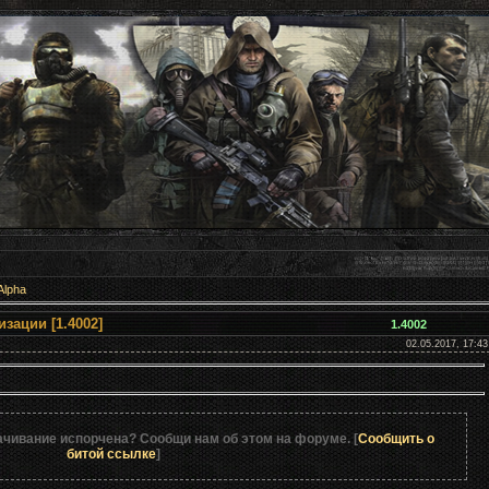
Alpha
 фиксов локализации [1.4002]
1.4002
02.05.2017, 17:43
ачивание испорчена? Сообщи нам об этом на форуме. [
Сообщить о
битой ссылке
]