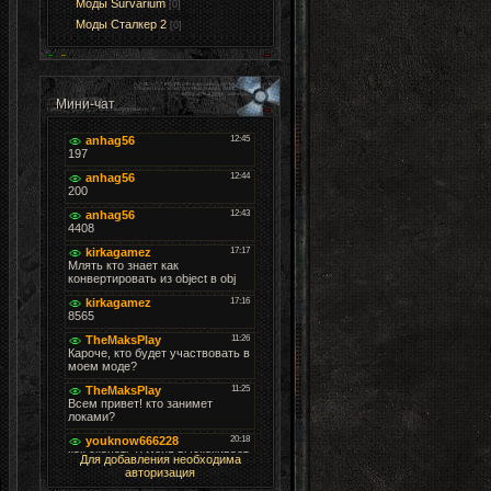
Моды Survarium
[0]
Моды Cталкер 2
[0]
Мини-чат
Для добавления необходима
авторизация