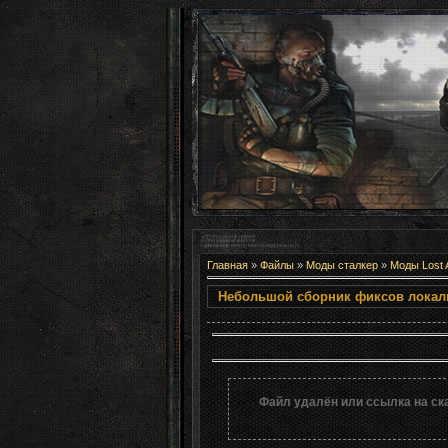
Главная
»
Файлы
»
Моды сталкер
»
Моды Lost 
Небольшой сборник
Файл удалён или ссылка на ск