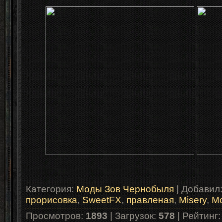
Категория
:
Моды Зов Чернобыля
|
Добавил
прорисовка
,
SweetFX
,
правленая
,
Misery
,
Мо
Просмотров
:
1893
|
Загрузок
:
578
|
Рейтинг