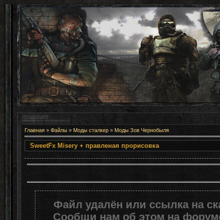
Главная
»
Файлы
»
Моды сталкер
»
Моды Зов Чернобыля
SweetFx Misery + правленая 
Файл удалён или ссылка на с
Сообщи нам об этом на форуме