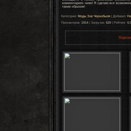
комментариях ниже! Я сделаю все возможно
таким образом!
Категория
:
Моды Зов Чернобыля
|
Добавил
:
Ha
Просмотров
:
1914
|
Загрузок
:
620
|
Рейтинг
:
0.
Портал