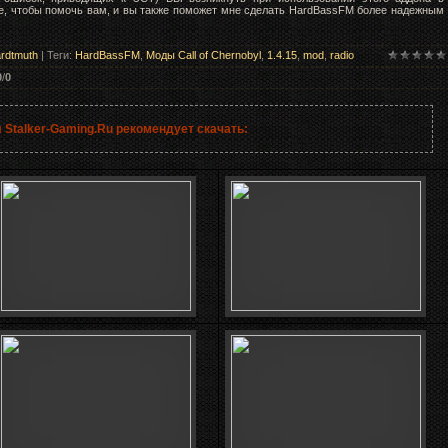
е, чтобы помочь вам, и вы также поможет мне сделать HardBassFM более надежным
rdtmuth
|
Теги
:
HardBassFM
,
Моды Call of Chernobyl
,
1.4.15
,
mod
,
radio
0
/
0
 Stalker-Gaming.Ru рекомендует скачать: