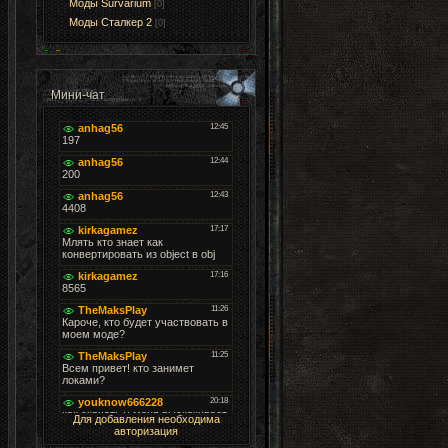
Моды Survarium
[0]
Моды Cталкер 2
[0]
Мини-чат
Для добавления необходима
авторизация