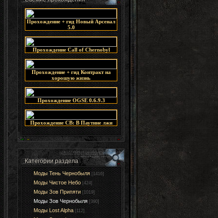
Прохождение + гид Новый Арсенал
5.0
Прохождение Call of Chernobyl
Прохождение + гид Контракт на
хорошую жизнь
Прохождение OGSE 0.6.9.3
Прохождение СВ: В Паутине лжи
Категории раздела
Моды Тень Чернобыля
[1416]
Моды Чистое Небо
[424]
Моды Зов Припяти
[1019]
Моды Зов Чернобыля
[390]
Моды Lost Alpha
[112]