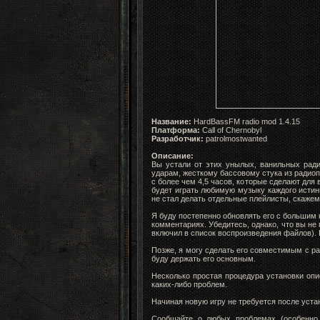
Название:
HardBassFM radio mod 1.4.15
Платформа:
Call of Chernobyl
Разработчик:
patrolmostwanted
Описание:
Вы устали от этих унылых, ванильных рад
ударам, жесткому бассовому стука из радиоп
с более чем 4,5 часов, которые сделают для 
будет играть любимую музыку каждого истин
не стал делать отдельные плейлисты, скажем
Я буду постепенно обновлять его с большим 
комментариях. Убедитесь, однако, что вы не
включил в список воспроизведения файлов). 
Позже, я могу сделать его совместимым с ра
буду держать его основным.
Несколько простая процедура установки опи
каких-либо проблем.
Начиная новую игру не требуется после уст
Сообщайте о любых проблемах (особенно 