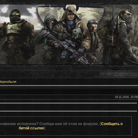
Чернобыля
dio mod 1.4.15
16.11.2016, 22:09
ачивание испорчена? Сообщи нам об этом на форуме. [
Сообщить о
битой ссылке
]