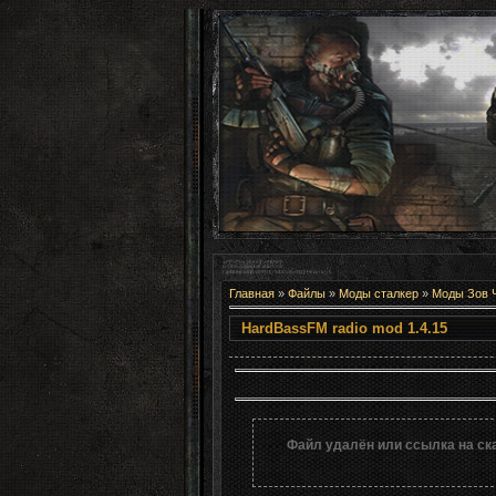
Главная
»
Файлы
»
Моды сталкер
»
Моды Зов 
HardBassFM ra
Файл удалён или ссылка на ск