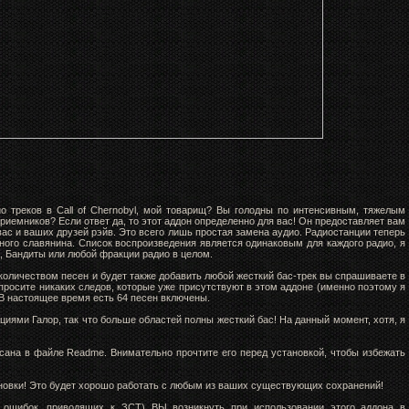
ио треков в
Call of Chernobyl
, мой товарищ? Вы голодны по интенсивным, тяжелым
риемников? Если ответ да, то этот аддон определенно для вас! Он предоставляет вам
вас и ваших друзей рэйв.
Это всего лишь простая замена аудио. Радиостанции теперь
ного славянина. Список воспроизведения является одинаковым для каждого радио, я
, Бандиты или любой фракции радио в целом.
количеством песен и будет также добавить любой жесткий бас-трек вы спрашиваете в
 просите никаких следов, которые уже присутствуют в этом аддоне (именно поэтому я
В настоящее время есть 64 песен включены.
циями Галор, так что больше областей полны жесткий бас! На данный момент, хотя, я
сана в файле Readme. Внимательно прочтите его перед установкой, чтобы избежать
ановки! Это будет хорошо работать с любым из ваших существующих сохранений!
ошибок, приводящих к ЗСТ) ВЫ возникнуть при использовании этого аддона в