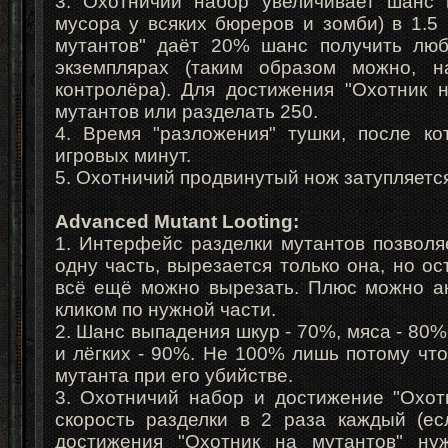
3. Охотничий набор увеличивает шанс 
мусора у всяких бюреров и зомби) в 1.5
мутантов" даёт 20% шанс получить лю
экземплярах (таким образом можно, н
контролёра). Для достижения "Охотник 
мутантов или разделать 250.
4. Время "разложения" тушки, после ко
игровых минут.
5. Охотничий продвинутый нож затупляется
Advanced Mutant Looting:
1. Интерфейс разделки мутантов позволя
одну часть, вырезается только она, но о
всё ещё можно вырезать. Плюс можно ак
кликом по нужной части.
2. Шанс выпадения шкур - 70%, мяса - 80%
и лёгких - 90%. Не 100% лишь потому чт
мутанта при его убийстве.
3. Охотничий набор и достижение "Охот
скорость разделки в 2 раза каждый (ес
достижения "Охотник на мутантов" ну