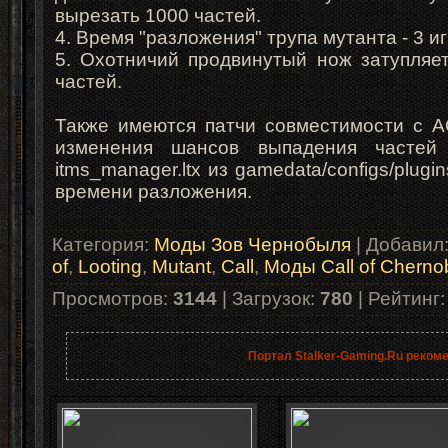
вырезать 1000 частей.
4. Время "разложения" трупа мутанта - 3 и
5. Охотничий продвинутый нож затупляе
частей.
Также имеются патчи совместимости с A
изменения шансов выпадения частей
itms_manager.ltx из gamedata/configs/plug
времени разложения.
Категория
:
Моды Зов Чернобыля
|
Добавил
of
,
Looting
,
Mutant
,
Call
,
Моды Call of Cherno
Просмотров
:
3144
|
Загрузок
:
780
|
Рейтинг
Портал Stalker-Gaming.Ru реком