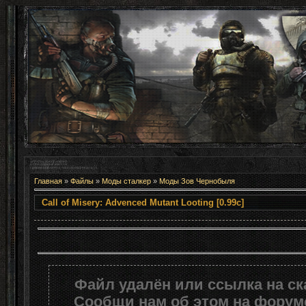
Главная
»
Файлы
»
Моды сталкер
»
Моды Зов Чернобыля
Call of Misery: Advenced Mutant 
Файл удалён или ссылка на с
Сообщи нам об этом на форуме