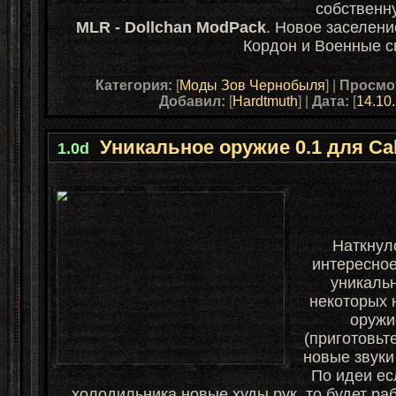
собственн
MLR - Dollchan ModPack
. Новое заселени
Кордон и Военные 
Категория:
[
Моды Зов Чернобыля
] |
Просмо
Добавил:
[
Hardtmuth
] |
Дата:
[
14.10
Уникальное оружие 0.1 для Call 
1.0d
Наткнул
интересное
уникаль
некоторых 
оружи
(приготовьт
новые звуки
По идеи ес
холодильника новые худы рук, то будет ра