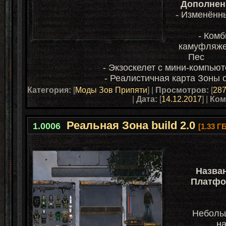
Дополнен
- Изменённы
-
Комб
камуфляжем
Пес
-
Экзоскелет с мини-компьют
-
Реалистичная карта Зоны
Категория:
[
Моды Зов Припяти
] |
Просмотров:
[
28
|
Дата:
[
14.12.2017
] |
Ком
Реальная Зона build 2.0
1.0006
[1.33 ГБ
Назва
Платфо
Неболь
на