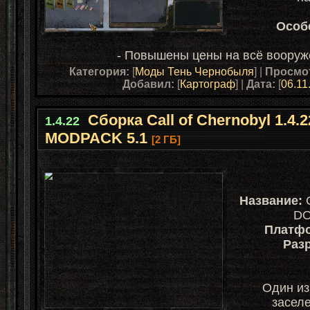
Особе
- Повышены цены на всё вооруж
Категория:
[
Моды Тень Чернобыля
] |
Просмо
Добавил:
[
Картограф
] |
Дата:
[
06.11
Сборка Call of Chernobyl 1.4
1.4.22
MODPACK 5.1
[2 ГБ]
Название:
DO
Платф
Раз
Один из
заселе