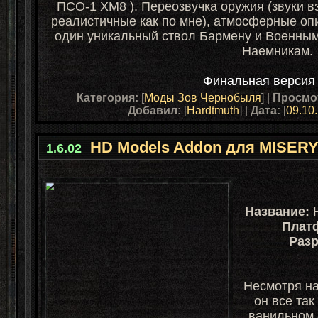
ПСО-1 ХМ8 ). Переозвучка оружия (звуки вз
реалистичные как по мне), атмосферные опи
один уникальный ствол Бармену и Военным
Наемникам.
Финальная версия 
Категория:
[
Моды Зов Чернобыля
] |
Просмо
Добавил:
[
Hardtmuth
] |
Дата:
[
09.10
HD Models Addon для MISERY
1.6.02
Название:
Плат
Разр
Несмотря на
он все так
ванильном