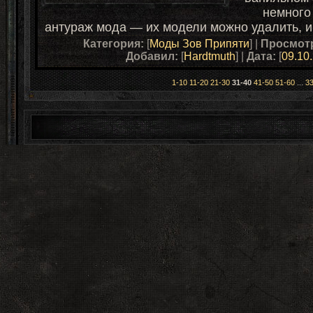
немного
антураж мода — их модели можно удалить, ищ
Категория:
[
Моды Зов Припяти
] |
Просмот
Добавил:
[
Hardtmuth
] |
Дата:
[
09.10
1-10
11-20
21-30
31-40
41-50
51-60
...
3