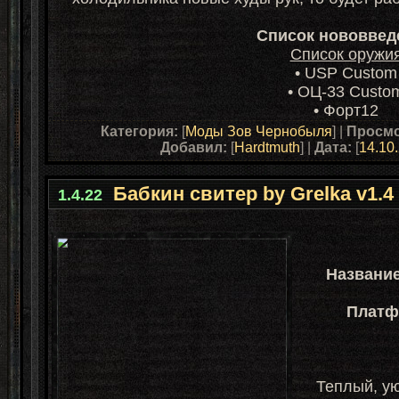
Cписок нововвед
Список оружия
• USP Custo
• ОЦ-33 Cust
• Форт12
Категория:
[
Моды Зов Чернобыля
] |
Просм
Добавил:
[
Hardtmuth
] |
Дата:
[
14.10
Бабкин свитер by Grelka v1.4 [
1.4.22
Названи
Платф
Теплый, ую