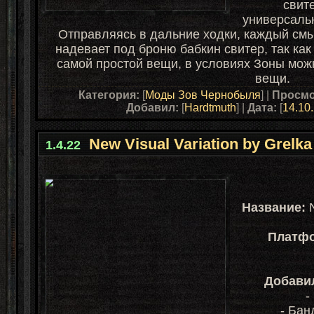
свит
универсальн
Отправляясь в дальние ходки, каждый см
надевает под броню бабкин свитер, так как
самой простой вещи, в условиях Зоны мож
вещи.
Категория:
[
Моды Зов Чернобыля
] |
Просмо
Добавил:
[
Hardtmuth
] |
Дата:
[
14.10
New Visual Variation by Grelka 
1.4.22
Название:
N
Платфо
Добавил
-
- Бан