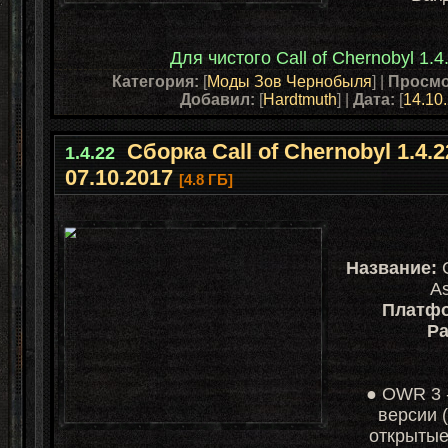
Для чистого
Call of Chernobyl
1.4
Категория:
[
Моды Зов Чернобыля
] |
Просмо
Добавил:
[
Hardtmuth
] |
Дата:
[
14.10
Сборка Call of Chernobyl 1.4.
1.4.22
07.10.2017
[4.8 ГБ]
Название:
С
As
Платфо
Ра
● OWR 3 
версии 
открытые