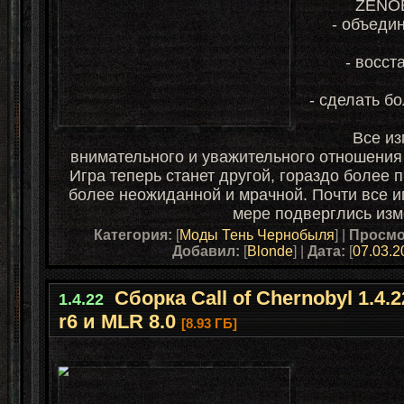
ZENOB
- объеди
- восст
- сделать б
Все из
внимательного и уважительного отношения 
Игра теперь станет другой, гораздо более 
более неожиданной и мрачной. Почти все и
мере подверглись изм
Категория:
[
Моды Тень Чернобыля
] |
Просмо
Добавил:
[
Blonde
] |
Дата:
[
07.03.2
Сборка Call of Chernobyl 1.4.
1.4.22
r6 и MLR 8.0
[8.93 ГБ]