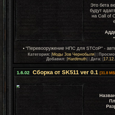
Это бета в
будут адап
на
Call of 
Адд
• "Перевооружение НПС для STCoP" - авто
Категория:
[
Моды Зов Чернобыля
] |
Просмо
Добавил:
[
Hardtmuth
] |
Дата:
[
17.12
Сборка от SK511 ver 0.1
1.6.02
[31.8 МБ
Назва
Пл
Раз