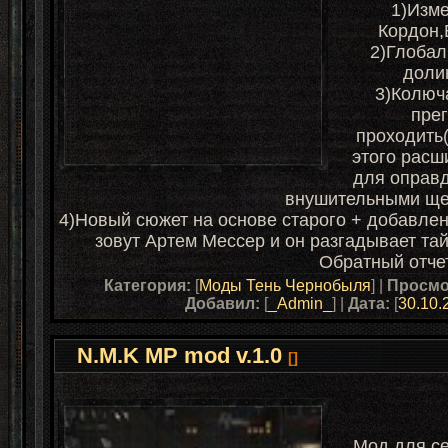
1)Изм
Кордон,Б
2)Глобал
доли
3)Колюч
прег
проходить
этого расш
для оправд
внушительными ще
4)Новый сюжет на основе старого + добавлен
зовут Артем Мессер и он разгадывает тай
Обратный отчет
Категория:
[
Моды Тень Чернобыля
] |
Просмо
Добавил:
[
_Admin_
] |
Дата:
[
30.10.
N.M.K MP mod v.1.0
[]
Мод для се