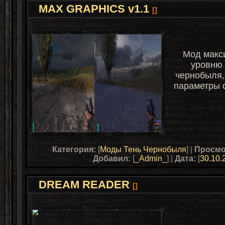
MAX GRAPHICS v1.1
[]
Мод макс
уровню 
чернобыля,
параметры о
Категория:
[
Моды Тень Чернобыля
] |
Просмо
Добавил:
[
_Admin_
] |
Дата:
[
30.10.
DREAM READER
[]