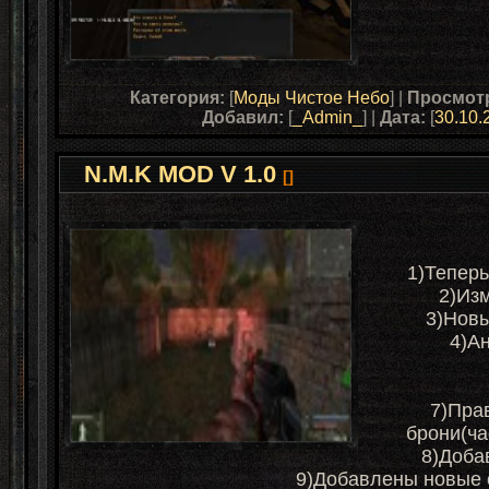
Категория:
[
Моды Чистое Небо
] |
Просмот
Добавил:
[
_Admin_
] |
Дата:
[
30.10.
N.M.K MOD V 1.0
[]
1)Теперь
2)Из
3)Новы
4)А
7)Пра
брони(ча
8)Доба
9)Добавлены новые 