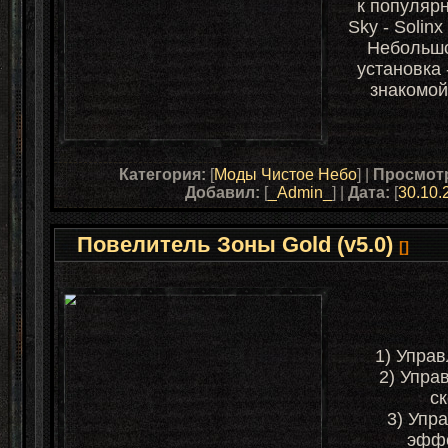
к популярн
Sky - Solin
Небольшо
установка 
знакомой
Категория:
[
Моды Чистое Небо
] |
Просмот
Добавил:
[
_Admin_
] |
Дата:
[
30.10.
Повелитель Зоны Gold (v5.0)
[]
1) Упра
2) Упра
ск
3) Упр
эффе