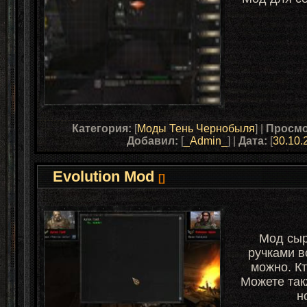
Категория:
[
Моды Тень Чернобыля
] |
Просмо
Добавил:
[
_Admin_
] |
Дата:
[
30.10.
Evolution Mod
[]
Мод сыро
ручками в
можно. Кт
Можете так
н