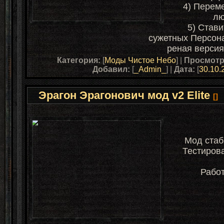
4) Перем
лю
5) Стави
сужетных Персон
реная версия
Категория:
[
Моды Чистое Небо
] |
Просмотр
Добавил:
[
_Admin_
] |
Дата:
[
30.10.
Эрагон Эрагонович мод v2 Elite
[]
Мод стаб
Тестирова
Работ