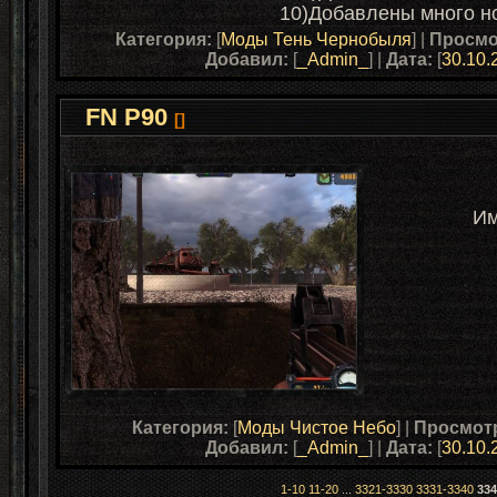
10)Добавлены много н
Категория:
[
Моды Тень Чернобыля
] |
Просмо
Добавил:
[
_Admin_
] |
Дата:
[
30.10.
FN P90
[]
Им
Категория:
[
Моды Чистое Небо
] |
Просмот
Добавил:
[
_Admin_
] |
Дата:
[
30.10.
1-10
11-20
...
3321-3330
3331-3340
334