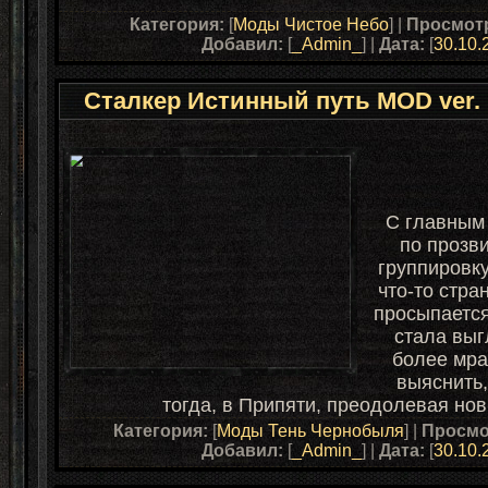
Категория:
[
Моды Чистое Небо
] |
Просмот
Добавил:
[
_Admin_
] |
Дата:
[
30.10.
Сталкер Истинный путь MOD ver. 
С главным 
по прозви
группировк
что-то стра
просыпается
стала выг
более мра
выяснить,
тогда, в Припяти, преодолевая но
Категория:
[
Моды Тень Чернобыля
] |
Просмо
Добавил:
[
_Admin_
] |
Дата:
[
30.10.