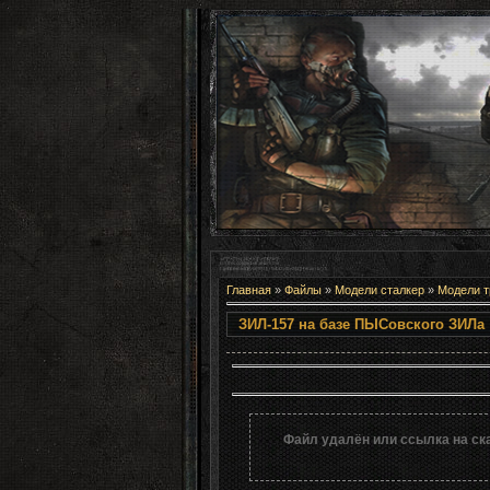
Главная
»
Файлы
»
Модели сталкер
»
Модели т
ЗИЛ-157 на баз
Файл удалён или ссылка на ск