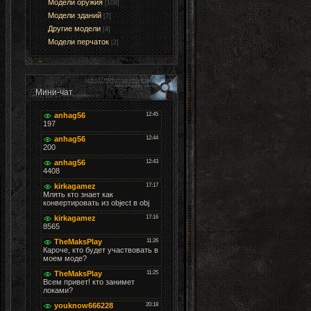
Модели оружия
[109]
Модели зданий
[7]
Другие модели
[4]
Модели перчаток
[2]
Мини-чат