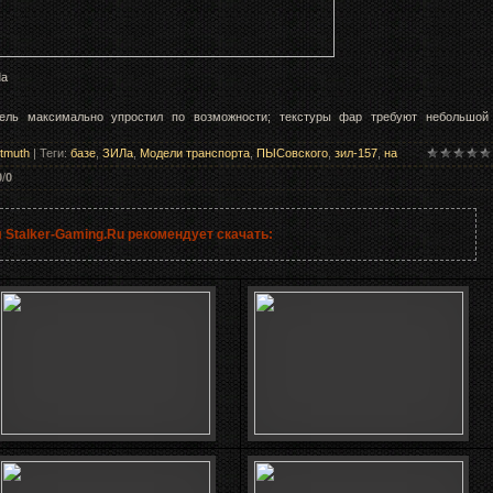
Ла
ль максимально упростил по возможности; текстуры фар требуют небольшой
tmuth
|
Теги
:
базе
,
ЗИЛа
,
Модели транспорта
,
ПЫСовского
,
зил-157
,
на
0
/
0
 Stalker-Gaming.Ru рекомендует скачать: