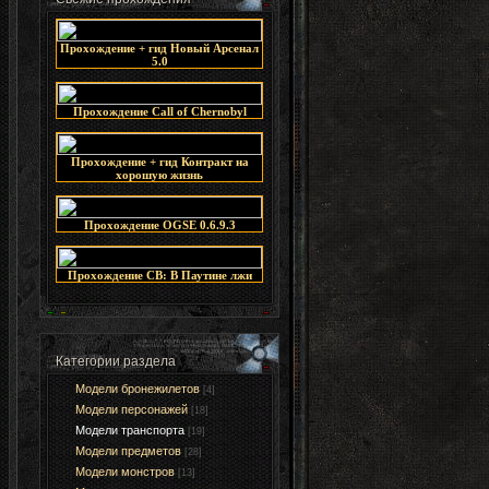
Прохождение + гид Новый Арсенал
5.0
Прохождение Call of Chernobyl
Прохождение + гид Контракт на
хорошую жизнь
Прохождение OGSE 0.6.9.3
Прохождение СВ: В Паутине лжи
Категории раздела
Модели бронежилетов
[4]
Модели персонажей
[18]
Модели транспорта
[19]
Модели предметов
[28]
Модели монстров
[13]