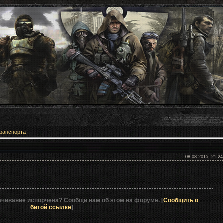
ранспорта
е ПЫСовского ЗИЛа
08.08.2015, 21:24
ачивание испорчена? Сообщи нам об этом на форуме. [
Сообщить о
битой ссылке
]