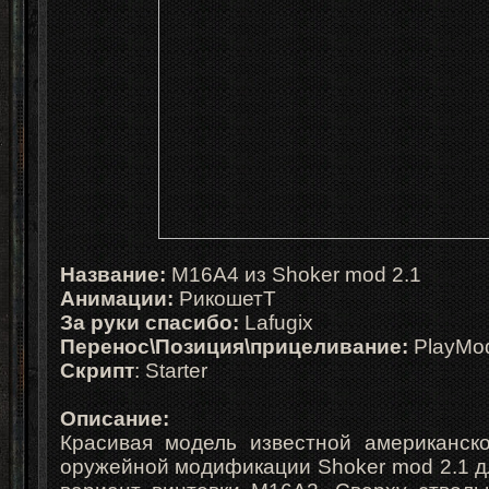
Название:
M16A4 из Shoker mod 2.1
Анимации
:
РикошетТ
За руки спасибо
:
Lafugix
Перенос\Позиция\прицеливание
:
PlayMod
Скрипт
:
Starter
Описание:
Красивая модель известной американско
оружейной модификации Shoker mod 2.1 