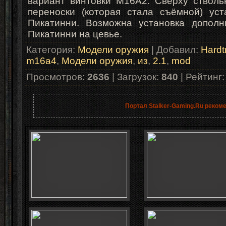
вариант винтовки M16A2. Сверху стволь
переноски (которая стала съёмной) ус
Пикатинни. Возможна установка допол
Пикатинни на цевье.
Категория
:
Модели оружия
|
Добавил
:
Hardt
m16a4
,
Модели оружия
,
из
,
2.1
,
mod
Просмотров
:
2636
|
Загрузок
:
840
|
Рейтинг
Портал Stalker-Gaming.Ru реком