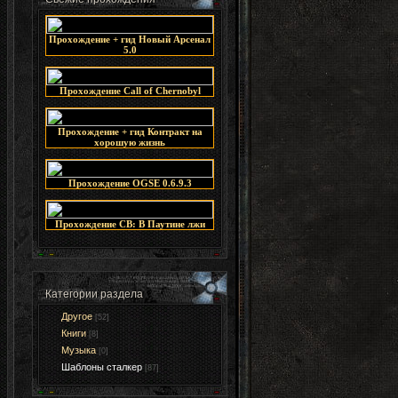
Прохождение + гид Новый Арсенал
5.0
Прохождение Call of Chernobyl
Прохождение + гид Контракт на
хорошую жизнь
Прохождение OGSE 0.6.9.3
Прохождение СВ: В Паутине лжи
Категории раздела
Другое
[52]
Книги
[8]
Музыка
[0]
Шаблоны сталкер
[87]