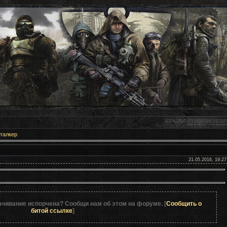
талкер
SpAa
21.05.2016, 19:27
ачивание испорчена? Сообщи нам об этом на форуме. [
Сообщить о
битой ссылке
]