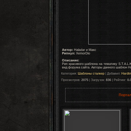
Автор:
Haladar и Макс
Рипнул:
XemorDio
Описание:
Рип красивого шаблона на тематику S.T.A.L
вид форума сайта. Авторы данного шаблон H
Категория
:
Шаблоны сталкер
|
Добавил
:
Hardt
Просмотров
:
2075
|
Загрузок
:
836
|
Рейтинг
:
0.
Портал