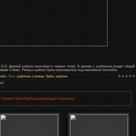
.K.E.R. Данный шаблон выполнен в черных тонах. В архиве с шаблоном входит общий
aladar и Макс. Рипнул шаблон SpAa пользователь под никнеймом XemorDio.
muth
|
Теги
:
шаблоны сталкер
,
SpAa
,
шаблон
0
/
0
 Stalker-Gaming.Ru рекомендует скачать: