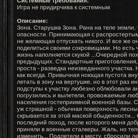
Системные требования:
Игра не придирчива к системным
Описание:
Зона. Старушка Зона. Рана на теле земли,
опасности. Принимающая с распростерты
не желающая отпускать никого. И все же о
поделиться своими сокровищами. Но есть
жизнь наполняется скукой ...
Очередной пох
предыдущих.
Стандартные приготовления,
проста -
разведка неизведанного участка.
как всегда. Привычная ноющая пустота внут
летать в зону на вертушке, но в этот раз и
подступы к участку любезно облюбовали
а
погрузились и вылетели, провожаемые
люб
населения гостеприимной военной базы.
С
уж страшной - обычная
поверхность лесных
скрывается за
этой маской обыденности...
последний
поход, после которого меня до
приняли
в военные сталкеры. Жаль, но теп
изменить...
Подлетели к месту, сбросили ле