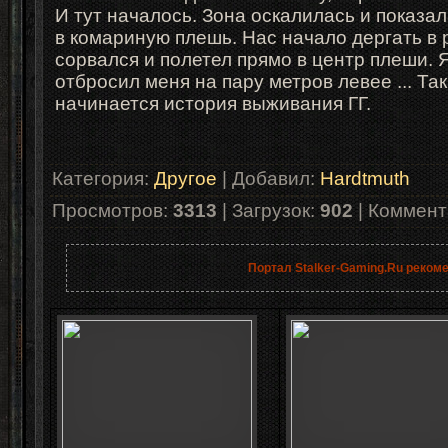
И
тут началось. Зона оскалилась и показа
в комариную плешь. Нас начало дергать в
сорвался и полетел прямо в центр плеши. 
отбросил меня на пару метров левее ...
Так
начинается история выживания ГГ.
Категория
:
Другое
|
Добавил
:
Hardtmuth
Просмотров
:
3313
|
Загрузок
:
902
|
Коммент
Портал Stalker-Gaming.Ru реком