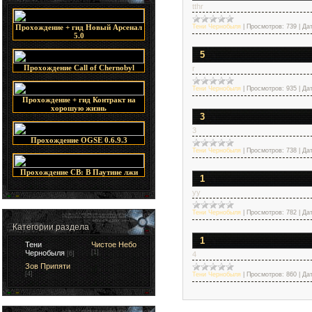
tthr
Прохождение + гид Новый Арсенал
Тени Чернобыля
|
Просмотров:
739
|
Дат
5.0
5
Прохождение Call of Chernobyl
г
Тени Чернобыля
|
Просмотров:
935
|
Дат
Прохождение + гид Контракт на
хорошую жизнь
3
3
Прохождение OGSE 0.6.9.3
Тени Чернобыля
|
Просмотров:
738
|
Дат
Прохождение СВ: В Паутине лжи
1
уу
Тени Чернобыля
|
Просмотров:
782
|
Дат
Категории раздела
1
Тени
Чистое Небо
Чернобыля
[1]
[6]
4
Зов Припяти
[4]
Тени Чернобыля
|
Просмотров:
860
|
Дат