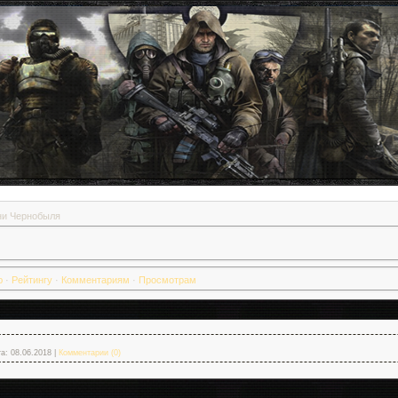
ни Чернобыля
ю
·
Рейтингу
·
Комментариям
·
Просмотрам
а:
08.06.2018
|
Комментарии (0)