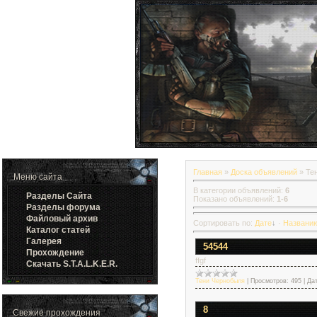
Главная
»
Доска объявлений
» Те
Меню сайта
В категории объявлений
:
6
Разделы Cайта
Показано объявлений
:
1-6
Разделы форума
Файловый архив
Сортировать по
:
Дате
·
Названи
Каталог статей
Галерея
54544
Прохождение
ffgf
Скачать S.T.A.L.K.E.R.
Тени Чернобыля
|
Просмотров:
495
|
Дат
8
Свежие прохождения