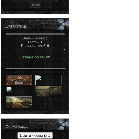
Статистика
Онлайн всего:
1
Гостей:
1
Пользователей:
0
Сегодня посетили:
Форма входа
Войти через uID