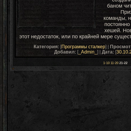
баном
чи
При
команды,
н
постоянно 
хешей. Но
этот недостаток, или по крайней мере сущес
Категория:
[
Программы сталкер
] |
Просмот
Добавил:
[
_Admin_
] |
Дата:
[
30.10.
1-10
11-20
21-22