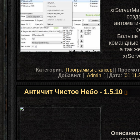
xrServerM
a
созд
автомати
с
Больше 
командные 
а так ж
xrServ
Категория:
[
Программы сталкер
] |
Просмот
Добавил:
[
_Admin_
] |
Дата:
[
01.11.
Античит Чистое Небо - 1.5.10
[]
Описание
создан