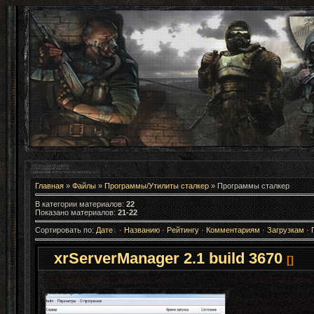
Главная
»
Файлы
»
Программы/Утилиты сталкер
» Программы сталкер
В категории материалов
:
22
Показано материалов
:
21-22
Сортировать по
:
Дате
·
Названию
·
Рейтингу
·
Комментариям
·
Загрузкам
·
xrServerManager 2.1 build 3670
[]