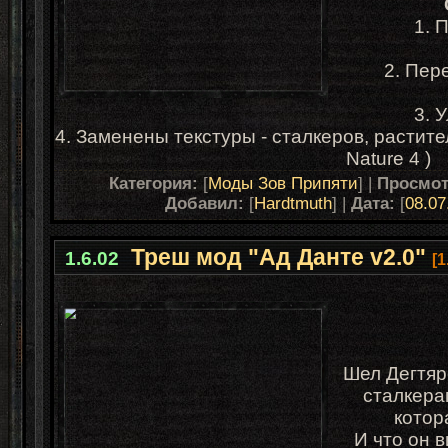
1. 
2. Пер
3. 
4. Заменены текстуры - сталкеров, растит
Nature 4 )
Категория:
[
Моды Зов Припяти
] |
Просмо
Добавил:
[
Hardtmuth
] |
Дата:
[
08.07
Треш мод "Ад Данте v2.0"
1.6.02
[1
Шел Дегтяр
сталкера
котор
И что он в