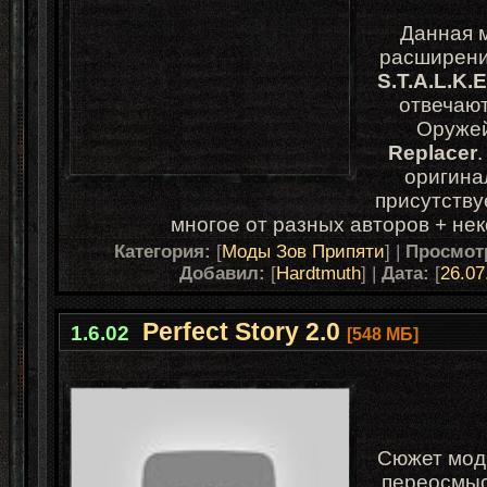
Данная 
расширени
S.T.A.L.K.
отвечаю
Оружей
Replacer
оригина
присутству
многое от разных авторов + нек
Категория:
[
Моды Зов Припяти
] |
Просмот
Добавил:
[
Hardtmuth
] |
Дата:
[
26.07
Perfect Story 2.0
1.6.02
[548 МБ]
Сюжет мод
переосмыс