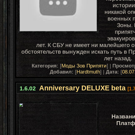
истории
никакой о
военных п
Зоны. 
припят
эвакуиров
лет. К СБУ не имеет ни малейшего 
обстоятельств вынужден искать путь в Пр
лет назад.
Категория:
[
Моды Зов Припяти
] |
Просмот
Добавил:
[
Hardtmuth
] |
Дата:
[
08.07
Anniversary DELUXE beta
1.6.02
[1.
Назван
Платф