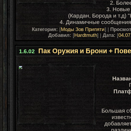
2. Боле
3. Новые
(Кардан, Борода и т.д) 
4. Динамичные сообщения 
Категория:
[
Моды Зов Припяти
] |
Просмо
Добавил:
[
Hardtmuth
] |
Дата:
[
04.07
Пак Оружия и Брони + Пове
1.6.02
Назва
Платф
Большая сб
извес
добавляе
различ