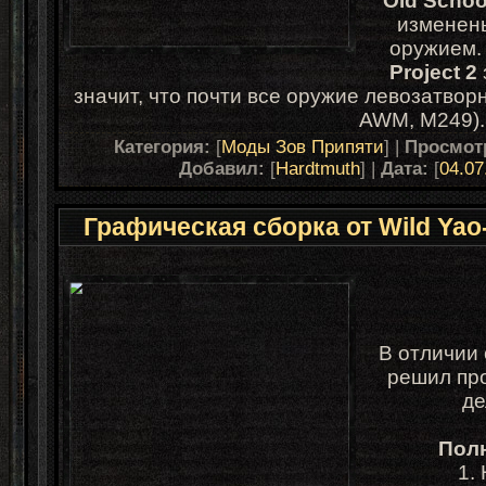
Old Schoo
изменен
оружием.
Project 2
значит, что почти все оружие левозатвор
AWM, M249)
Категория:
[
Моды Зов Припяти
] |
Просмот
Добавил:
[
Hardtmuth
] |
Дата:
[
04.07
Графическая сборка от Wild Yao
В отличии 
решил про
де
Полн
1.