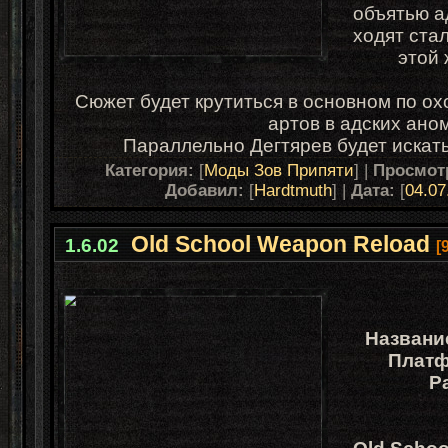
объятью а
ходят ста
этой
Сюжет будет крутиться в основном по ох
артов в адских ано
Параллельно Дегтярев будет искать
Категория:
[
Моды Зов Припяти
] |
Просмот
Добавил:
[
Hardtmuth
] |
Дата:
[
04.07
Old School Weapon Reload
1.6.02
[
Названи
Платф
Р