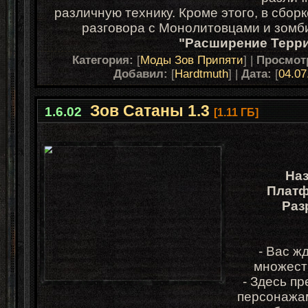
различную технику. Кроме этого, в сбо
разговора с Монолитовцами и зомби
"Расширение Терр
Категория:
[
Моды Зов Припяти
] |
Просмот
Добавил:
[
Hardtmuth
] |
Дата:
[
04.07
Зов Сатаны 1.3
1.6.02
[1.11 ГБ]
Наз
Платф
Раз
- Вас ж
множест
-
Здесь пр
персонажам