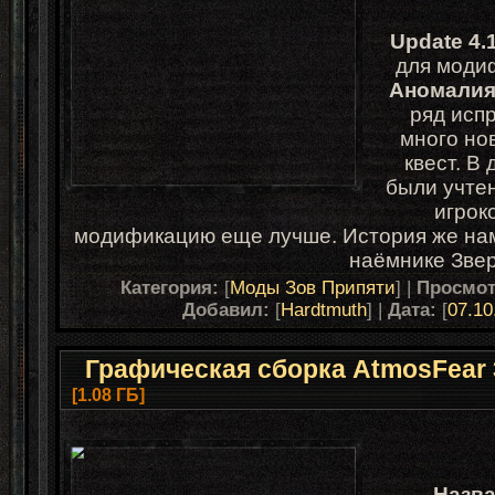
Update 4.
для моди
Аномалия
ряд испр
много но
квест. В
были учте
игрок
модификацию еще лучше. История же нам
наёмнике Звер
Категория:
[
Моды Зов Припяти
] |
Просмо
Добавил:
[
Hardtmuth
] |
Дата:
[
07.10
Графическая сборка AtmosFear 3
[1.08 ГБ]
Назва