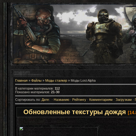
Главная
»
Файлы
»
Моды сталкер
» Моды Lost Alpha
В категории материалов
:
112
Показано материалов
:
21-30
Сортировать по
:
Дате
·
Названию
·
Рейтингу
·
Комментариям
·
Загрузкам
·
Обновленные текстуры дождя
[14