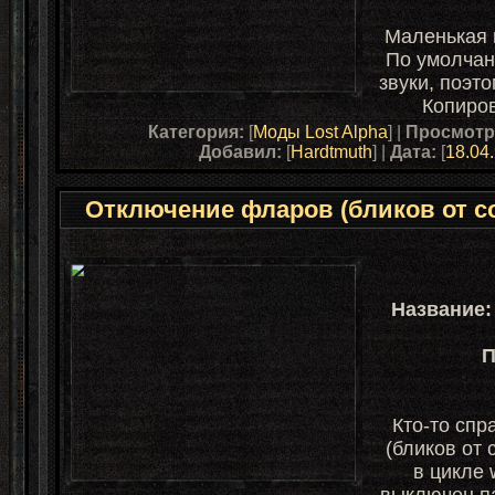
Маленькая 
По умолчан
звуки, поэт
Копиров
Категория:
[
Моды Lost Alpha
] |
Просмотр
Добавил:
[
Hardtmuth
] |
Дата:
[
18.04
Отключение фларов (бликов от с
Название:
П
Кто-то сп
(бликов от 
в цикле 
выключен па