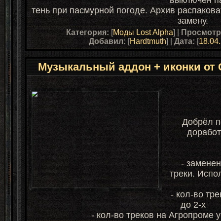
тень при пасмурной погоде.
Архив распаковат
замену.
Категория:
[
Моды Lost Alpha
] |
Просмотр
Добавил:
[
Hardtmuth
] |
Дата:
[
18.04
Музыкальный аддон + иконки от G
Добрёл п
доработ
- замене
треки. Испо
- кол-во тр
до 2-х
- кол-во треков на Агропроме 