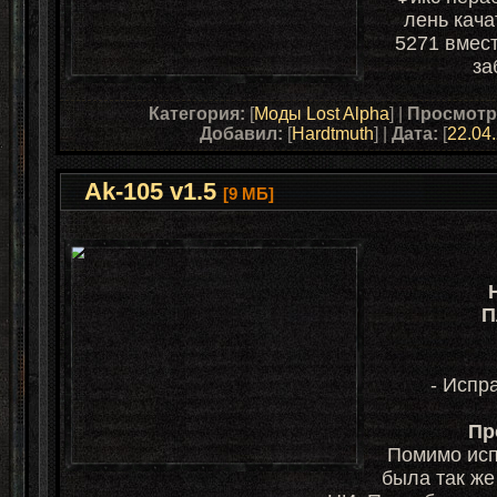
лень кача
5271 вмест
за
Категория:
[
Моды Lost Alpha
] |
Просмотр
Добавил:
[
Hardtmuth
] |
Дата:
[
22.04
Ak-105 v1.5
[9 МБ]
П
- Испр
Пр
Помимо исп
была так же