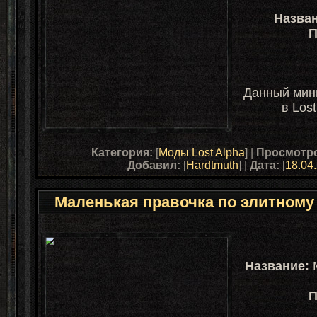
Назван
П
Данный мин
в Los
Категория:
[
Моды Lost Alpha
] |
Просмотр
Добавил:
[
Hardtmuth
] |
Дата:
[
18.04
Маленькая правочка по элитному
Название:
М
П