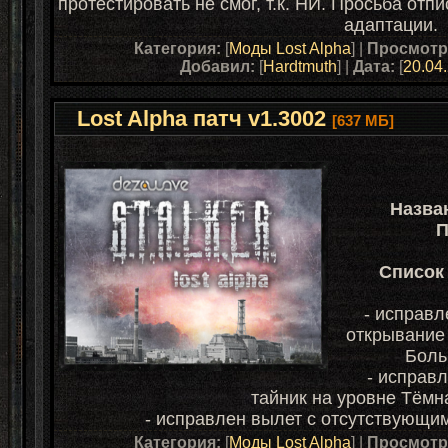
протестировать не смог, т.к. НИ. Просьба отп
адаптации.
Категория:
[
Моды Lost Alpha
] |
Просмотр
Добавил:
[
Hardtmuth
] |
Дата:
[
20.04
Lost Alpha патч v1.3002
[637 МБ]
Назва
П
Список 
- исправл
открывание 
Боль
- исправл
тайник на уровне Тёмн
- исправлен вылет с отсутствующи
Категория:
[
Моды Lost Alpha
] |
Просмотр