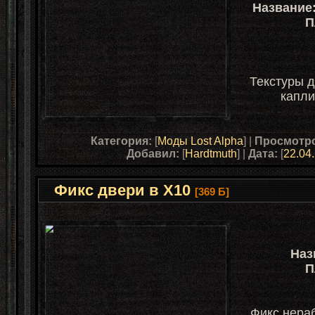
Название
П
Текстуры д
капли
Категория:
[
Моды Lost Alpha
] |
Просмотр
Добавил:
[
Hardtmuth
] |
Дата:
[
22.04
Фикс двери в X10
[369 Б]
Наз
П
Фикс нераб