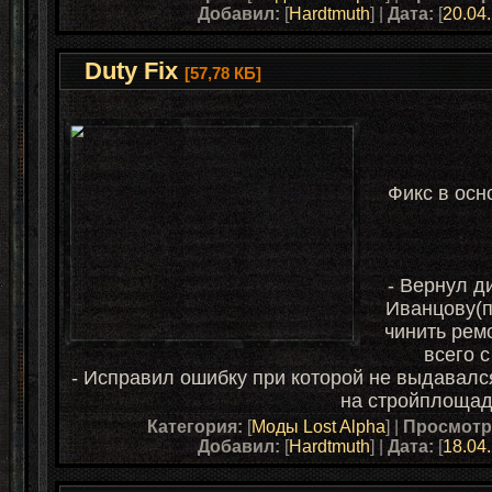
Добавил:
[
Hardtmuth
] |
Дата:
[
20.04
Duty Fix
[57,78 КБ]
Фикс в осн
- Вернул д
Иванцову(п
чинить рем
всего с
- Исправил ошибку при которой не выдавалс
на стройплощад
Категория:
[
Моды Lost Alpha
] |
Просмотр
Добавил:
[
Hardtmuth
] |
Дата:
[
18.04