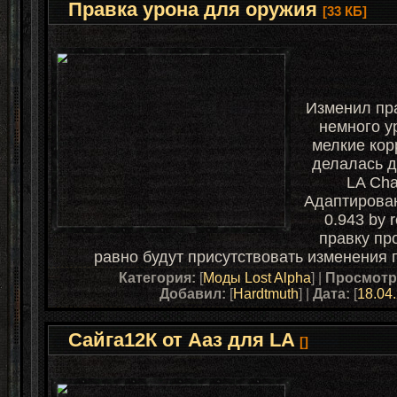
Правка урона для оружия
[33 КБ]
Изменил пра
немного у
мелкие кор
делалась д
LA Cha
Адаптирова
0.943 by 
правку про
равно будут присутствовать изменения
Категория:
[
Моды Lost Alpha
] |
Просмотр
Добавил:
[
Hardtmuth
] |
Дата:
[
18.04
Сайга12К от Ааз для LA
[]