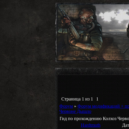
Страница
1
из
1
1
Форум
»
Форум модификаций + п
Червоне Дышло
Гид по прохождению Колхоз Черв
Hardtmuth
Дат