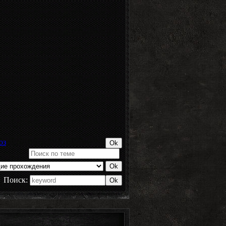
оз
Поиск: