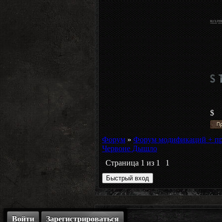
$
Форум
»
Форум модификаций + п
Червоне Дышло
Страница
1
из
1
1
Войти
Зарегистрироваться