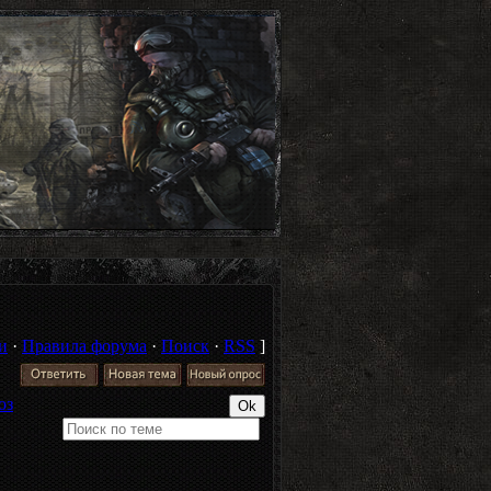
и
·
Правила форума
·
Поиск
·
RSS
]
оз