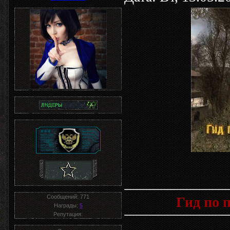
Сообщений:
771
Гид по 
Награды:
5
Репутация: