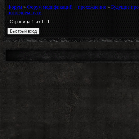
Форум
»
Форум модификаций + прохождение
»
Будущие про
последнем пути
Страница
1
из
1
1