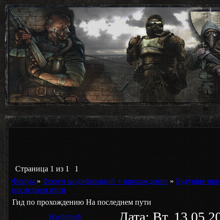
Страница
1
из
1
1
Форум
»
Форум модификаций + прохождение
»
Будущие про
последнем пути
Гид по прохождению На последнем пути
Дата: Вт, 13.05.
Hardtmuth