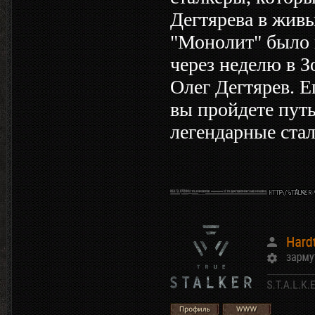
Дегтярева в жив
"Монолит" было 
через неделю в З
Олег Дегтярев. Е
вы пройдете путь
легендарные ста