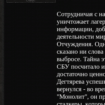
Статус:
Сотрудничая с н
уничтожает лаге
информации, добы
деятельности ми
Отчуждения. Одн
сказано ни слов
выбросе. Тайна э
СБУ посчитало и
достаточно ценно
Дегтярева успешн
вернулся - во вр
"Монолит", он п
сталкеры, которы