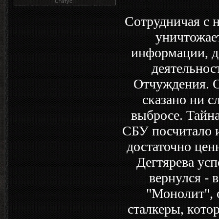
Статус:
Сотрудничая с 
уничтожает
информации, до
деятельнос
Отчуждения. О
сказано ни с
выбросе. Тайна
СБУ посчитало 
достаточно цен
Дегтярева усп
вернулся - 
"Монолит", 
сталкеры, котор