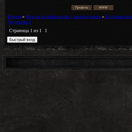
Форум
»
Форум модификаций + прохождение
»
Будущие про
Дегтярева 2
Страница
1
из
1
1