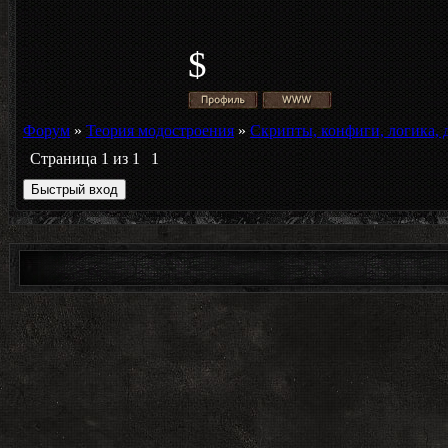
$
Форум
»
Теория модостроения
»
Скрипты, конфиги, логика,
Страница
1
из
1
1