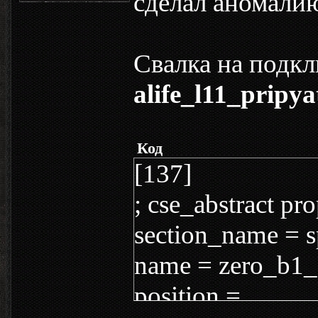
сделал аномали
Свалка на подк
alife_l11_pripyat
Код
[137]
; cse_abstract pro
section_name = s
name = zero_b1_
position =