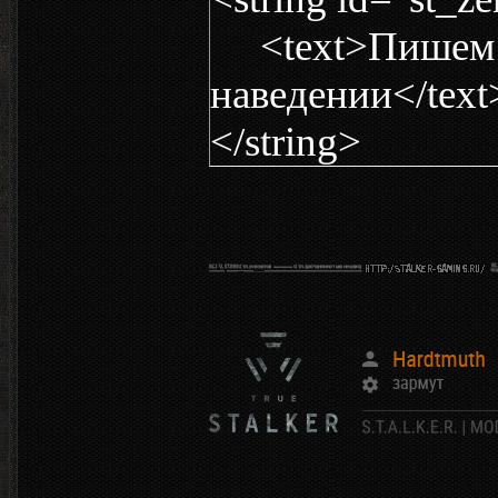
<text>Пишем т
наведении</text
</string>