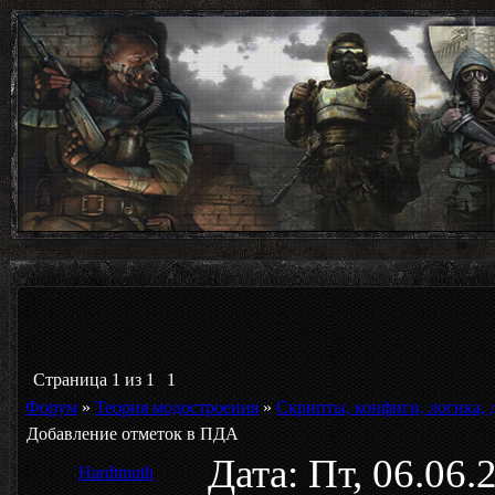
Страница
1
из
1
1
Форум
»
Теория модостроения
»
Скрипты, конфиги, логика,
Добавление отметок в ПДА
Дата: Пт, 06.06
Hardtmuth