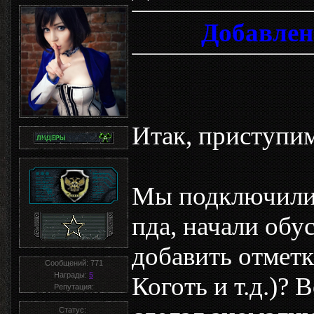
Добавлен
Итак, приступи
Мы подключили 
пда, начали обус
добавить отметк
Сообщений:
771
Награды:
5
Коготь и т.д.)? 
Репутация:
Статус: