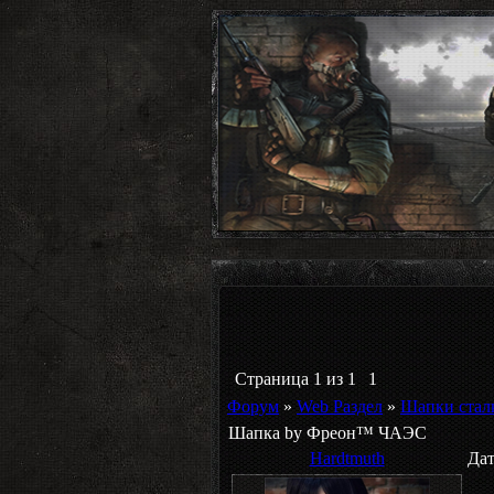
Страница
1
из
1
1
Форум
»
Web Раздел
»
Шапки стал
Шапка by Фреон™ ЧАЭС
Hardtmuth
Дат