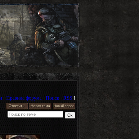
и
·
Правила форума
·
Поиск
·
RSS
]