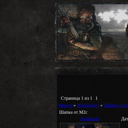
Страница
1
из
1
1
Форум
»
Web Раздел
»
Шапки стал
Шапка от M2c
Hardtmuth
Дат