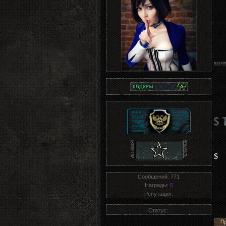
$
Сообщений:
771
Награды:
5
Репутация:
Статус: