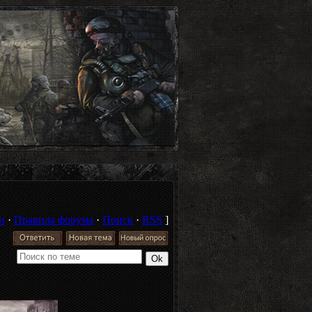
и
·
Правила форума
·
Поиск
·
RSS
]