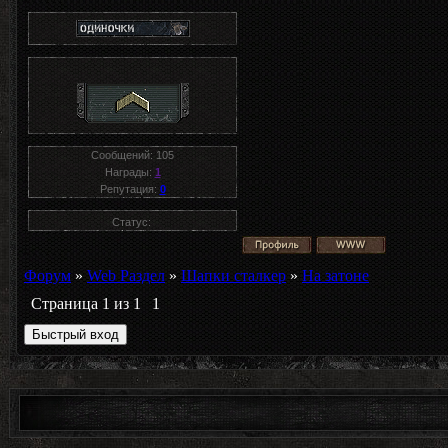
Сообщений:
105
Награды:
1
Репутация:
0
Статус:
Форум
»
Web Раздел
»
Шапки сталкер
»
На затоне
Страница
1
из
1
1