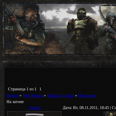
Страница
1
из
1
1
Форум
»
Web Раздел
»
Шапки сталкер
»
На затоне
На затоне
_Admin_
Дата: Вт, 08.11.2011, 18:45 |