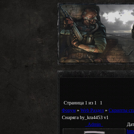
Страница
1
из
1
1
Форум
»
Web Раздел
»
Скрипты ст
Снаряга by_kra4453 v1
_Admin_
Дат
htt