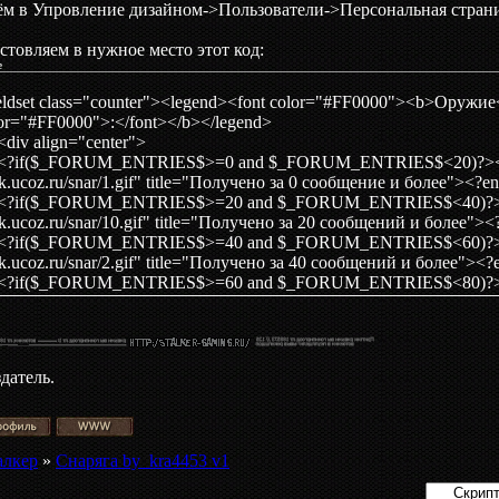
м в Упровление дизайном->Пользователи->Персональная страни
стовляем в нужное место этот код:
e
eldset class="counter"><legend><font color="#FF0000"><b>Оружие
lor="#FF0000">:</font></b></legend>
iv align="center">
if($_FORUM_ENTRIES$>=0 and $_FORUM_ENTRIES$<20)?><img 
lk.ucoz.ru/snar/1.gif" title="Получено за 0 сообщение и более
if($_FORUM_ENTRIES$>=20 and $_FORUM_ENTRIES$<40)?><img
lk.ucoz.ru/snar/10.gif" title="Получено за 20 сообщений и бол
if($_FORUM_ENTRIES$>=40 and $_FORUM_ENTRIES$<60)?><img
lk.ucoz.ru/snar/2.gif" title="Получено за 40 сообщений и боле
if($_FORUM_ENTRIES$>=60 and $_FORUM_ENTRIES$<80)?><img
lk.ucoz.ru/snar/3.gif" title="Получено за 60 сообщений и боле
if($_FORUM_ENTRIES$>=80 and $_FORUM_ENTRIES$<100)?><im
lk.ucoz.ru/snar/4.gif" title="Получено за 80 сообщений и боле
if($_FORUM_ENTRIES$>=100 and $_FORUM_ENTRIES$<120)?><i
датель.
lk.ucoz.ru/snar/5.gif" title="Получено за 100 сообщений и бол
if($_FORUM_ENTRIES$>=120 and $_FORUM_ENTRIES$<140)?><i
lk.ucoz.ru/snar/6.png" title="Получено за 120 сообщений и бо
if($_FORUM_ENTRIES$>=140 and $_FORUM_ENTRIES$<160)?><i
алкер
»
Снаряга by_kra4453 v1
lk.ucoz.ru/snar/7.gif" title="Получено за 140 сообщений и более
if($_FORUM_ENTRIES$>=160 and $_FORUM_ENTRIES$<180)?><i