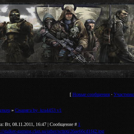
[
Новые сообщения
·
Участник
алкер
»
Снаряга by_kra4453 v1
а: Вт, 08.11.2011, 16:47 | Сообщение #
1
p://stalker-gaming.clan.su/other/sctipti/26ae66cd1f42.jpg