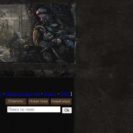
и
·
Правила форума
·
Поиск
·
RSS
]