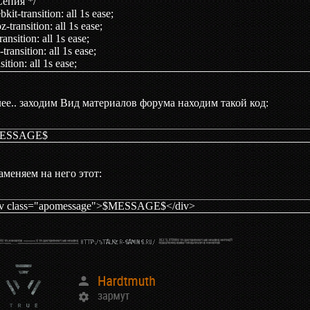
 Сепия */
bkit-transition: all 1s ease;
z-transition: all 1s ease;
transition: all 1s ease;
-transition: all 1s ease;
nsition: all 1s ease;
omessage img:hover {
bkit-filter: sepia(100%);
ее.. заходим Вид материалов форума находим такой код:
style>
ESSAGE$
cript>
ocument).ready(function() {
.apomessage img').mouseover(function() {
аменяем на него этот:
parseInt($(this).css('height')) == 433 || parseInt($(this).css('width')) 
$(this).parent('a').html() != null) {
his).after('<a href="' + $(this).parent('a').attr('href') + '" class="ulightb
iv class="apomessage">$MESSAGE$</div>
</a>');
his).remove();
else {
his).after('<a href="' + $(this).attr('src') + '" class="ulightbox"><img sr
his).remove();
;
;
);