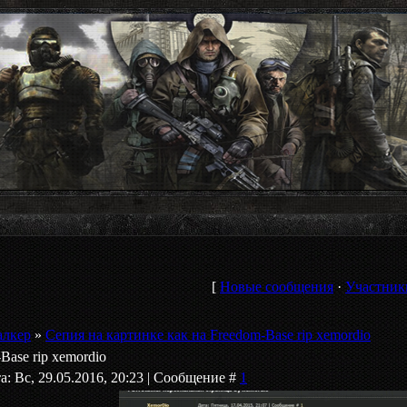
[
Новые сообщения
·
Участник
алкер
»
Сепия на картинке как на Freedom-Base rip xemordio
Base rip xemordio
а: Вс, 29.05.2016, 20:23 | Сообщение #
1