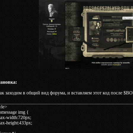
тановка:
ак заходим в общий вид форума, и вставляем этот код после $B
tyle>
pomessage img {
x-width:720px;
x-height:433px;