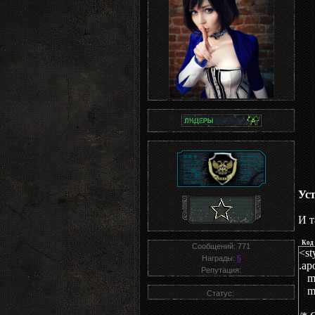
Ус
И т
Код
Сообщений:
771
<s
Награды:
5
.a
Репутация:
ma
ma
Статус: