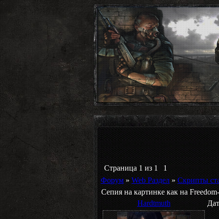
Страница
1
из
1
1
Форум
»
Web Раздел
»
Скрипты ст
Сепия на картинке как на Freedom-
Hardtmuth
Дат