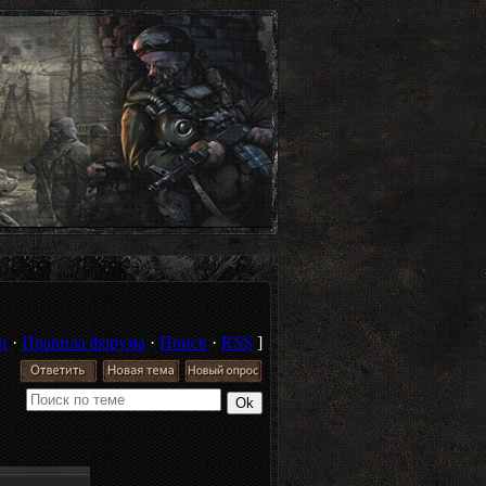
и
·
Правила форума
·
Поиск
·
RSS
]