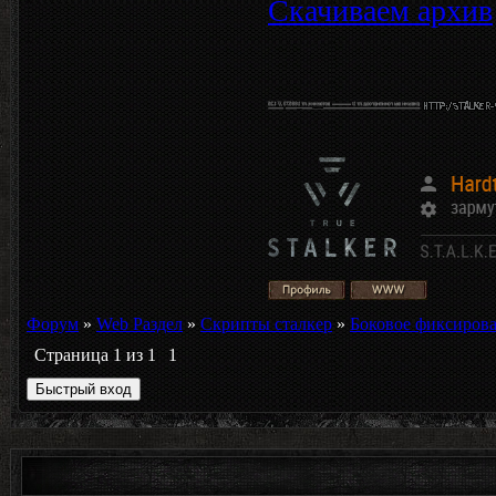
100pt; left: 0p
Скачиваем архив
<a href="/search/
alt="Поиск" borde
left: 0pt;"/></a>
Форум
»
Web Раздел
»
Скрипты сталкер
»
Боковое фиксирова
Страница
1
из
1
1