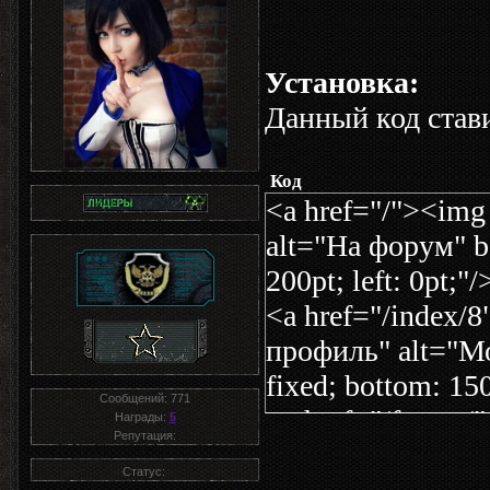
Установка:
Данный код став
Код
<a href="/"><img 
alt="На форум" bo
200pt; left: 0pt;
<a href="/index/8
профиль" alt="Мо
fixed; bottom: 15
Сообщений:
771
<a href="/forum/
Награды:
5
Репутация:
alt="Форум" borde
Статус: