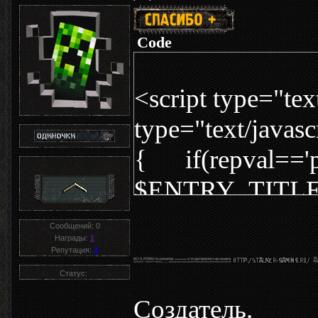
Code
<script type="t
type="text/java
{ if(repval=='p
$ENTRY_TITLE$'
title="Репутаци
Сообщений:
0
Награды:
1
onclick="openLa
Репутация:
3
src="http://s16.r
Статус:
Создатель.