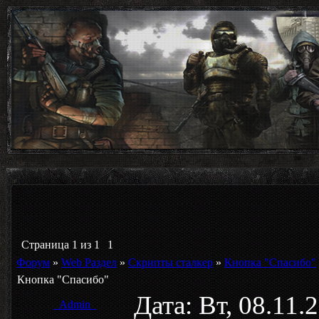
Страница
1
из
1
1
Форум
»
Web Раздел
»
Скрипты сталкер
»
Кнопка "Спасибо"
Кнопка "Спасибо"
Дата: Вт, 08.11.
_Admin_