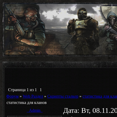
Страница
1
из
1
1
Форум
»
Web Раздел
»
Скрипты сталкер
»
статистика для кла
статистика для кланов
Дата: Вт, 08.11.
_Admin_