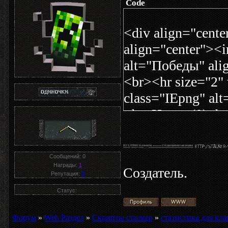
Code
<div align="cent
align="center"><
alt="Победы" ali
<br><hr size="2"
class="IEpng" alt
<br>Ничьи(0)<br
src="/img/lose.p
align="center" b
Сообщений:
0
size="2" width="
Награды:
1
Создатель.
Репутация:
3
class="IEpng" wi
Статус:
href="http://vlad
CW</a><br><br><
Форум
»
Web Раздел
»
Скрипты сталкер
»
статистика для кла