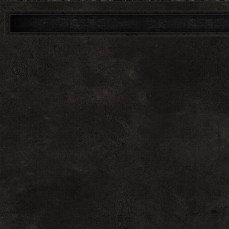
<br>
<a href="#" oncl
пользователей">
<a href="$PERSO
title="КПК"><im
<a href="/index/1
<img src="/prof-
<br>
<a href="#" oncli
src="/prof-mini
<a href="#" onclic
<img src="/prof-
<font color="red"
title="Администр