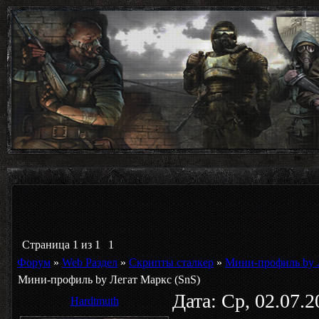
Страница
1
из
1
1
Форум
»
Web Раздел
»
Скрипты сталкер
»
Мини-профиль by Л
Мини-профиль by Легат Маркс (SnS)
Дата: Ср, 02.07.
Hardtmuth