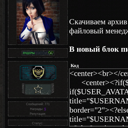
Скачиваем архи
файловый менедж
В новый блок п
Код
<center><br></c
<center><?if(
if($USER_AVATAR
title="$USERN
Сообщений:
771
border="2"><?els
Награды:
5
Репутация:
title="$USERNAM
Статус: