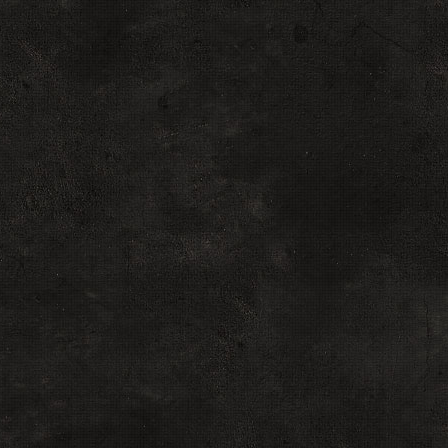
</a></font>
<br><a href="$
src="/prof-mini/
<center><br>$L