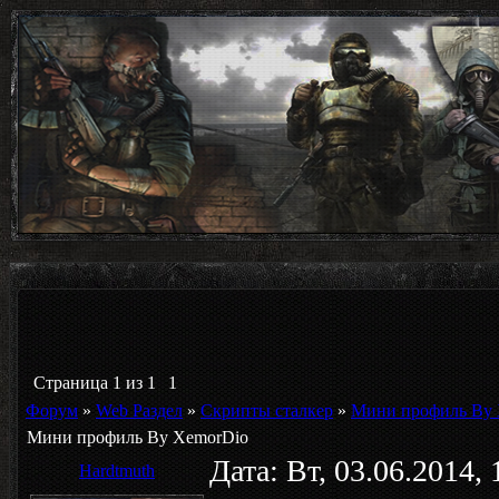
Страница
1
из
1
1
Форум
»
Web Раздел
»
Скрипты сталкер
»
Мини профиль By 
Мини профиль By XemorDio
Дата: Вт, 03.06.2014,
Hardtmuth