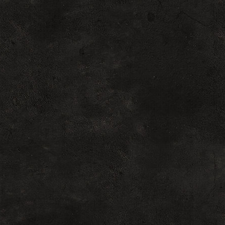
{
if(client_type=="mai
window.open("$PM_URL$
alert("Отключите б
if(client_type=="sen
1","pms","scrollbars=
всплывающих окон
if(client_type=="opt
window.open("/index/11
alert("Отключите б
if(client_type=="use
window.open("$USERS_
|| alert("Отключите
if(client_type=="rule