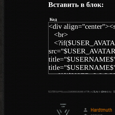
Вставить в блок:
Код
<div align="center
<br>
<?if($USER_AVATAR_
src="$USER_AVATAR_
title="$USERNAME$" sr
title="$USERNAME$" s
<?if($USER_LOG
<br>Полное имя
<br>Ты здесь: <fo
<br><a href="javascri
src="http://stalkeruw