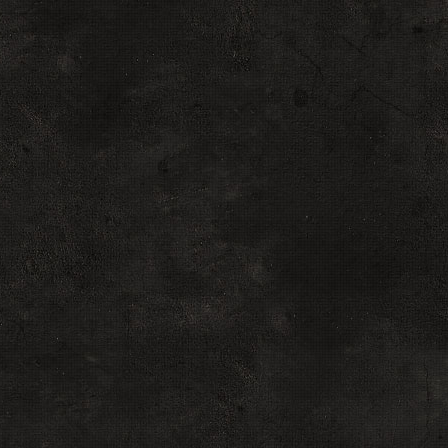
window.open("/rules.ht
alert("Отключите б
}
</script>
<?else?>
<br>Приветствую те
<?endif?></div>
$LOGIN_FORM$