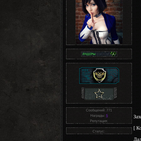
Сообщений:
771
Награды:
5
Зах
Репутация:
[ К
Статус:
Дал