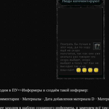
одим в ПУ=>Информеры и создаём такой информер:
омментарии · Материалы · Дата добавления материала D · Матери
ее заходим в шаблон созданного информера, и заменяем всё там н