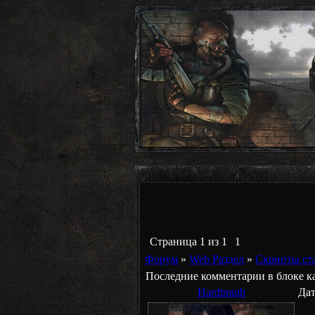
Страница
1
из
1
1
Форум
»
Web Раздел
»
Скрипты ст
Последние комментарии в блоке ка
Hardtmuth
Дат