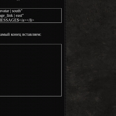
atar | south"
_link | east"
MESSAGE$</a></li>
самый конец вставляем: