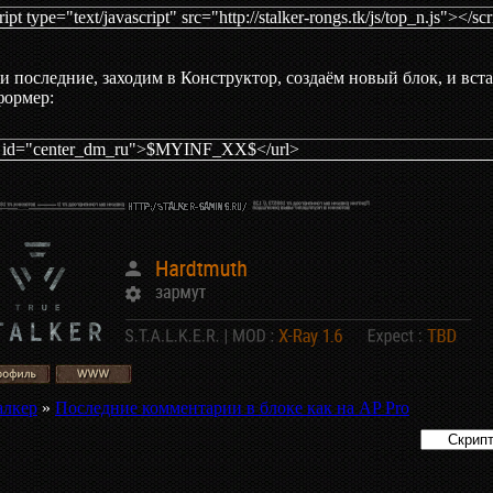
dding: 10px 5px 10px 5px;
ript type="text/javascript" src="http://stalker-rongs.tk/js/top_n.js"></scr
ment_avatar {
и последние, заходим в Конструктор, создаём новый блок, и вст
oat:right;
формер:
dth:25px;
ight:25px;
ckground: #333;
l id="center_dm_ru">$MYINF_XX$</url>
rgin-left: 5px;
dding: 2px;
rder:1px solid #222;
}
ssage_link:link,
ssage_link:visited {
xt-decoration: none;
lor:#555;
ssage_link:hover {
lor:#999;
алкер
»
Последние комментарии в блоке как на AP Pro
}
nter_dm_ru li a:hover img {
ter: progid: DXImageTransform.Microsoft.Alpha(opacity=50);