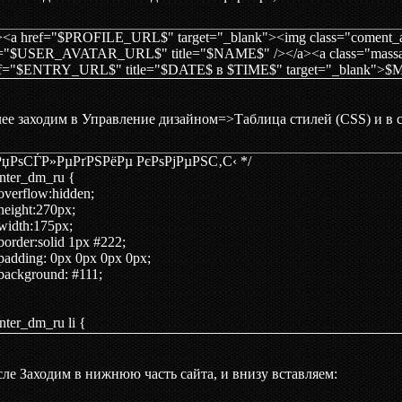
><a href="$PROFILE_URL$" target="_blank"><img class="coment_av
="$USER_AVATAR_URL$" title="$NAME$" /></a><a class="massage
ef="$ENTRY_URL$" title="$DATE$ в $TIME$" target="_blank">$
ее заходим в Управление дизайном=>Таблица стилей (CSS) и в 
 РџРѕСЃР»РµРґРЅРёРµ РєРѕРјРµРЅС‚С‹ */
enter_dm_ru {
erflow:hidden;
ight:270px;
dth:175px;
rder:solid 1px #222;
dding: 0px 0px 0px 0px;
ckground: #111;
enter_dm_ru li {
st-style:none;
erflow:hidden;
der-top: 1px solid #222;
ле Заходим в нижнюю часть сайта, и внизу вставляем:
der-bottom: 1px solid #333;