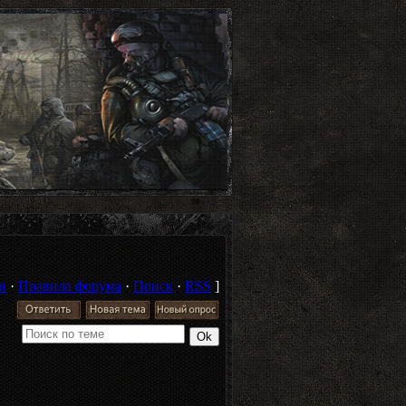
и
·
Правила форума
·
Поиск
·
RSS
]