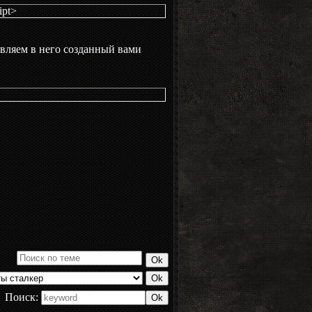
ipt>
авляем в него созданный вами
Поиск: