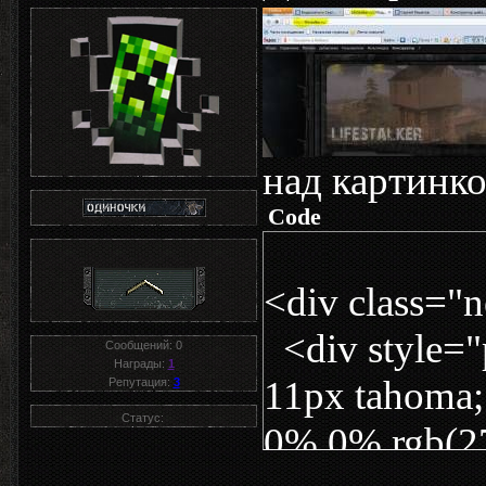
над картинк
Code
<div class=
<div style="p
Сообщений:
0
Награды:
1
11px tahoma; 
Репутация:
3
Статус:
0% 0% rgb(27