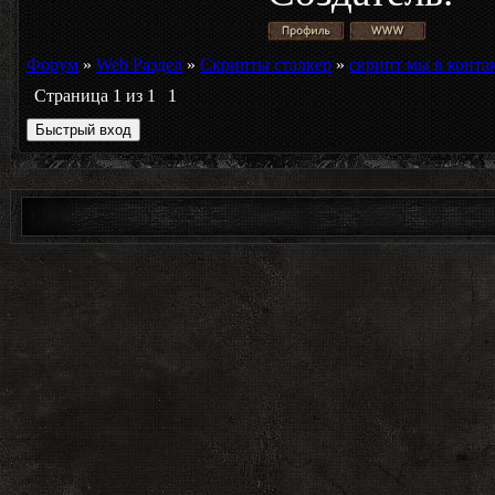
}
Форум
»
Web Раздел
»
Скрипты сталкер
»
скрипт мы в контакт
.blocktitl
Страница
1
из
1
1
{
border: 0px
background:
width: 27
height: 82
padding: 
font-size:
font-weight