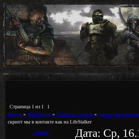
Страница
1
из
1
1
Форум
»
Web Раздел
»
Скрипты сталкер
»
скрипт мы в контакт
скрипт мы в контакте как на LifeStalker
Дата: Ср, 16
_Admin_