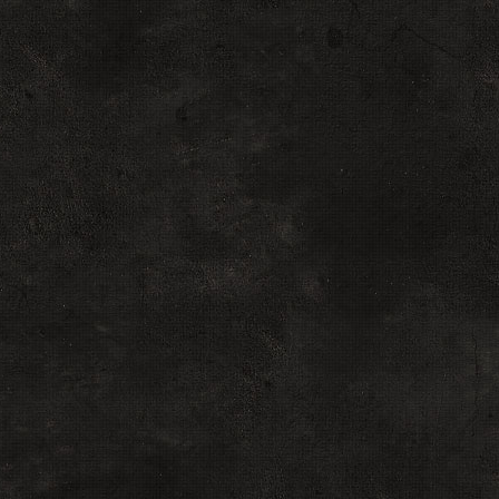
color: #ce
}