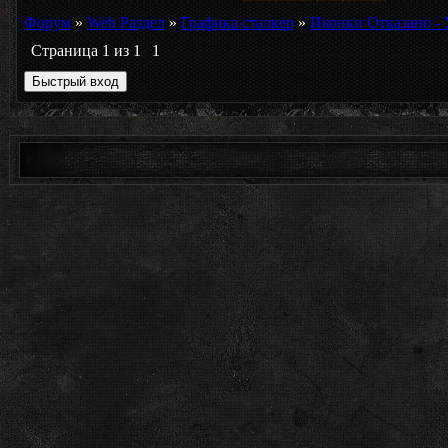
Форум
»
Web Раздел
»
Графика сталкер
»
Иконки Отказано -
Страница
1
из
1
1