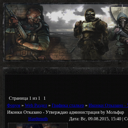
Страница
1
из
1
1
Форум
»
Web Раздел
»
Графика сталкер
»
Иконки Отказано -
Иконки Отказано - Утверждаю администрация by Мольфар
Hardtmuth
Дата: Вс, 09.08.2015, 15:40 |