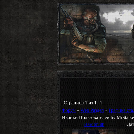
Страница
1
из
1
1
Форум
»
Web Раздел
»
Графика ста
Иконки Пользователей by MrStalker
Hardtmuth
Дат