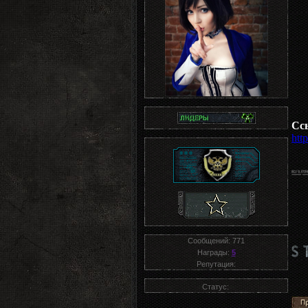
Сс
htt
Сообщений:
771
Награды:
5
Репутация:
Статус: